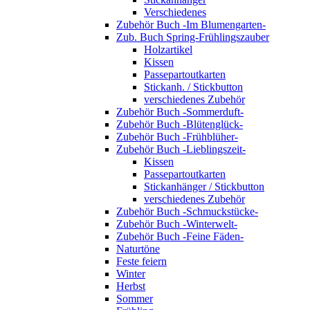
Verschiedenes
Zubehör Buch -Im Blumengarten-
Zub. Buch Spring-Frühlingszauber
Holzartikel
Kissen
Passepartoutkarten
Stickanh. / Stickbutton
verschiedenes Zubehör
Zubehör Buch -Sommerduft-
Zubehör Buch -Blütenglück-
Zubehör Buch -Frühblüher-
Zubehör Buch -Lieblingszeit-
Kissen
Passepartoutkarten
Stickanhänger / Stickbutton
verschiedenes Zubehör
Zubehör Buch -Schmuckstücke-
Zubehör Buch -Winterwelt-
Zubehör Buch -Feine Fäden-
Naturtöne
Feste feiern
Winter
Herbst
Sommer