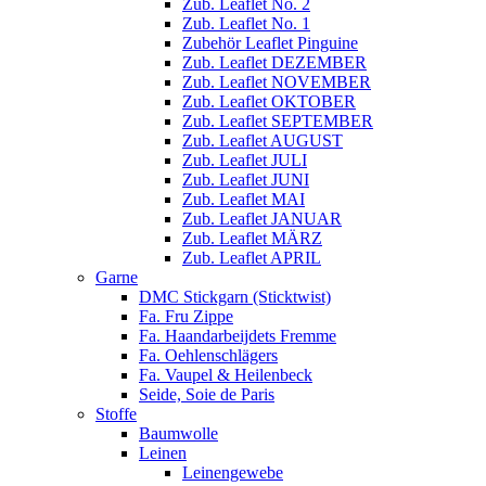
Zub. Leaflet No. 2
Zub. Leaflet No. 1
Zubehör Leaflet Pinguine
Zub. Leaflet DEZEMBER
Zub. Leaflet NOVEMBER
Zub. Leaflet OKTOBER
Zub. Leaflet SEPTEMBER
Zub. Leaflet AUGUST
Zub. Leaflet JULI
Zub. Leaflet JUNI
Zub. Leaflet MAI
Zub. Leaflet JANUAR
Zub. Leaflet MÄRZ
Zub. Leaflet APRIL
Garne
DMC Stickgarn (Sticktwist)
Fa. Fru Zippe
Fa. Haandarbeijdets Fremme
Fa. Oehlenschlägers
Fa. Vaupel & Heilenbeck
Seide, Soie de Paris
Stoffe
Baumwolle
Leinen
Leinengewebe