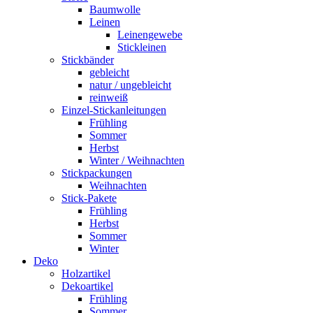
Baumwolle
Leinen
Leinengewebe
Stickleinen
Stickbänder
gebleicht
natur / ungebleicht
reinweiß
Einzel-Stickanleitungen
Frühling
Sommer
Herbst
Winter / Weihnachten
Stickpackungen
Weihnachten
Stick-Pakete
Frühling
Herbst
Sommer
Winter
Deko
Holzartikel
Dekoartikel
Frühling
Sommer