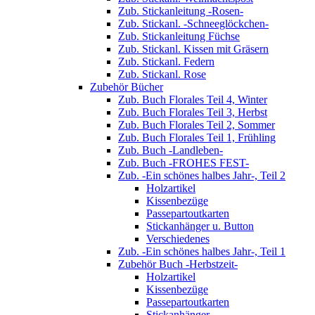
Zub. Stickanleitung -Rosen-
Zub. Stickanl. -Schneeglöckchen-
Zub. Stickanleitung Füchse
Zub. Stickanl. Kissen mit Gräsern
Zub. Stickanl. Federn
Zub. Stickanl. Rose
Zubehör Bücher
Zub. Buch Florales Teil 4, Winter
Zub. Buch Florales Teil 3, Herbst
Zub. Buch Florales Teil 2, Sommer
Zub. Buch Florales Teil 1, Frühling
Zub. Buch -Landleben-
Zub. Buch -FROHES FEST-
Zub. -Ein schönes halbes Jahr-, Teil 2
Holzartikel
Kissenbezüge
Passepartoutkarten
Stickanhänger u. Button
Verschiedenes
Zub. -Ein schönes halbes Jahr-, Teil 1
Zubehör Buch -Herbstzeit-
Holzartikel
Kissenbezüge
Passepartoutkarten
Stickanhänger