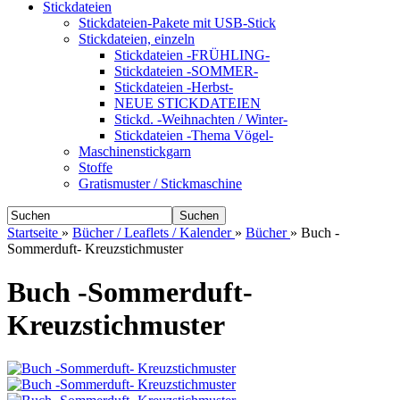
Stickdateien
Stickdateien-Pakete mit USB-Stick
Stickdateien, einzeln
Stickdateien -FRÜHLING-
Stickdateien -SOMMER-
Stickdateien -Herbst-
NEUE STICKDATEIEN
Stickd. -Weihnachten / Winter-
Stickdateien -Thema Vögel-
Maschinenstickgarn
Stoffe
Gratismuster / Stickmaschine
Suchen
Startseite
»
Bücher / Leaflets / Kalender
»
Bücher
»
Buch -
Sommerduft- Kreuzstichmuster
Buch -Sommerduft-
Kreuzstichmuster