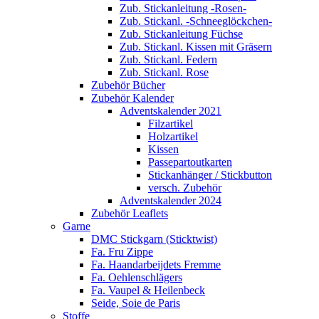
Zub. Stickanleitung -Rosen-
Zub. Stickanl. -Schneeglöckchen-
Zub. Stickanleitung Füchse
Zub. Stickanl. Kissen mit Gräsern
Zub. Stickanl. Federn
Zub. Stickanl. Rose
Zubehör Bücher
Zubehör Kalender
Adventskalender 2021
Filzartikel
Holzartikel
Kissen
Passepartoutkarten
Stickanhänger / Stickbutton
versch. Zubehör
Adventskalender 2024
Zubehör Leaflets
Garne
DMC Stickgarn (Sticktwist)
Fa. Fru Zippe
Fa. Haandarbeijdets Fremme
Fa. Oehlenschlägers
Fa. Vaupel & Heilenbeck
Seide, Soie de Paris
Stoffe