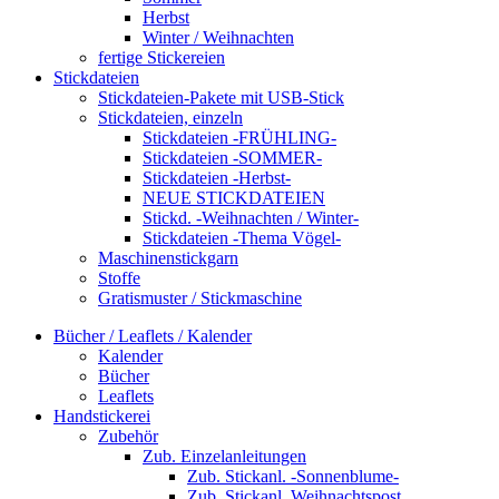
Herbst
Winter / Weihnachten
fertige Stickereien
Stickdateien
Stickdateien-Pakete mit USB-Stick
Stickdateien, einzeln
Stickdateien -FRÜHLING-
Stickdateien -SOMMER-
Stickdateien -Herbst-
NEUE STICKDATEIEN
Stickd. -Weihnachten / Winter-
Stickdateien -Thema Vögel-
Maschinenstickgarn
Stoffe
Gratismuster / Stickmaschine
Bücher / Leaflets / Kalender
Kalender
Bücher
Leaflets
Handstickerei
Zubehör
Zub. Einzelanleitungen
Zub. Stickanl. -Sonnenblume-
Zub. Stickanl. Weihnachtspost