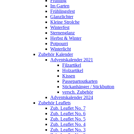
Frühling
Im Garten
Frühlingsfest
Glanzlichter
Kleine Strolche
Winterfest
Sternenglanz
Herbst & Winter
Potpourri
Winterlicht
Zubehör Kalender
Adventskalender 2021
Filzartikel
Holzartikel
Kissen
Passepartoutkarten
Stickanhänger / Stickbutton
versch. Zubehör
Adventskalender 2024
Zubehör Leaflets
Zub. Leaflet No. 7
Zub. Leaflet No. 6
Zub. Leaflet No. 5
Zub. Leaflet No. 4
Zub. Leaflet No. 3