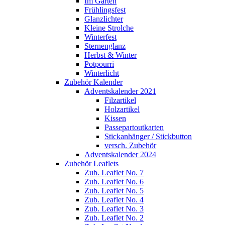
Im Garten
Frühlingsfest
Glanzlichter
Kleine Strolche
Winterfest
Sternenglanz
Herbst & Winter
Potpourri
Winterlicht
Zubehör Kalender
Adventskalender 2021
Filzartikel
Holzartikel
Kissen
Passepartoutkarten
Stickanhänger / Stickbutton
versch. Zubehör
Adventskalender 2024
Zubehör Leaflets
Zub. Leaflet No. 7
Zub. Leaflet No. 6
Zub. Leaflet No. 5
Zub. Leaflet No. 4
Zub. Leaflet No. 3
Zub. Leaflet No. 2