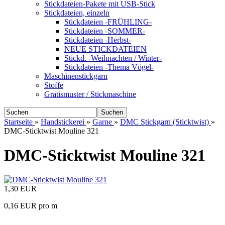
Stickdateien-Pakete mit USB-Stick
Stickdateien, einzeln
Stickdateien -FRÜHLING-
Stickdateien -SOMMER-
Stickdateien -Herbst-
NEUE STICKDATEIEN
Stickd. -Weihnachten / Winter-
Stickdateien -Thema Vögel-
Maschinenstickgarn
Stoffe
Gratismuster / Stickmaschine
Suchen
Startseite
»
Handstickerei
»
Garne
»
DMC Stickgarn (Sticktwist)
»
DMC-Sticktwist Mouline 321
DMC-Sticktwist Mouline 321
1,30 EUR
0,16 EUR pro m