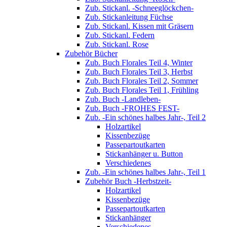
Zub. Stickanl. -Schneeglöckchen-
Zub. Stickanleitung Füchse
Zub. Stickanl. Kissen mit Gräsern
Zub. Stickanl. Federn
Zub. Stickanl. Rose
Zubehör Bücher
Zub. Buch Florales Teil 4, Winter
Zub. Buch Florales Teil 3, Herbst
Zub. Buch Florales Teil 2, Sommer
Zub. Buch Florales Teil 1, Frühling
Zub. Buch -Landleben-
Zub. Buch -FROHES FEST-
Zub. -Ein schönes halbes Jahr-, Teil 2
Holzartikel
Kissenbezüge
Passepartoutkarten
Stickanhänger u. Button
Verschiedenes
Zub. -Ein schönes halbes Jahr-, Teil 1
Zubehör Buch -Herbstzeit-
Holzartikel
Kissenbezüge
Passepartoutkarten
Stickanhänger
Verschiedenes