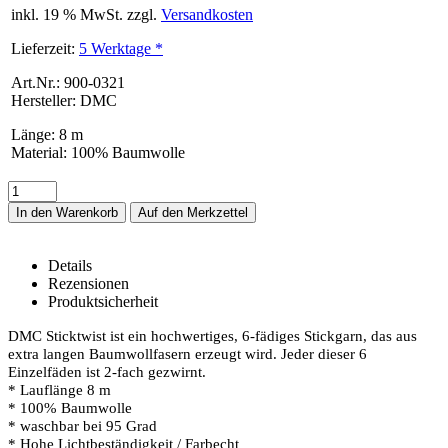
inkl. 19 % MwSt. zzgl.
Versandkosten
Lieferzeit:
5 Werktage *
Art.Nr.: 900-0321
Hersteller: DMC
Länge
:
8 m
Material
:
100% Baumwolle
In den Warenkorb
Details
Rezensionen
Produktsicherheit
DMC-Sticktwist Mouline 321 – Details
DMC Sticktwist ist ein hochwertiges, 6-fädiges Stickgarn, das aus
extra langen Baumwollfasern erzeugt wird. Jeder dieser 6
Einzelfäden ist 2-fach gezwirnt.
* Lauflänge 8 m
* 100% Baumwolle
* waschbar bei 95 Grad
* Hohe Lichtbeständigkeit / Farbecht