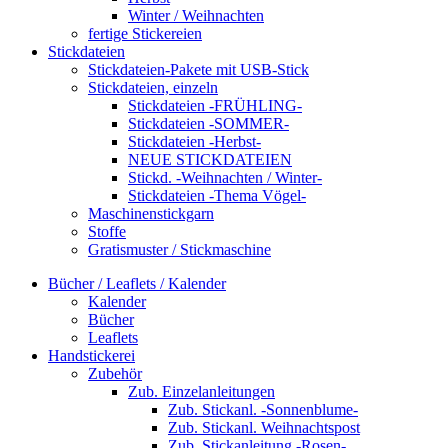
Winter / Weihnachten
fertige Stickereien
Stickdateien
Stickdateien-Pakete mit USB-Stick
Stickdateien, einzeln
Stickdateien -FRÜHLING-
Stickdateien -SOMMER-
Stickdateien -Herbst-
NEUE STICKDATEIEN
Stickd. -Weihnachten / Winter-
Stickdateien -Thema Vögel-
Maschinenstickgarn
Stoffe
Gratismuster / Stickmaschine
Bücher / Leaflets / Kalender
Kalender
Bücher
Leaflets
Handstickerei
Zubehör
Zub. Einzelanleitungen
Zub. Stickanl. -Sonnenblume-
Zub. Stickanl. Weihnachtspost
Zub. Stickanleitung -Rosen-