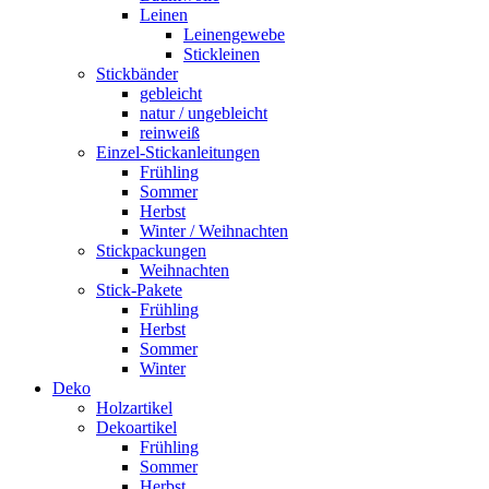
Leinen
Leinengewebe
Stickleinen
Stickbänder
gebleicht
natur / ungebleicht
reinweiß
Einzel-Stickanleitungen
Frühling
Sommer
Herbst
Winter / Weihnachten
Stickpackungen
Weihnachten
Stick-Pakete
Frühling
Herbst
Sommer
Winter
Deko
Holzartikel
Dekoartikel
Frühling
Sommer
Herbst