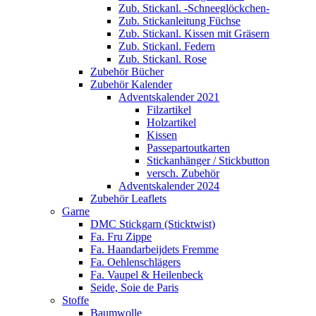
Zub. Stickanl. -Schneeglöckchen-
Zub. Stickanleitung Füchse
Zub. Stickanl. Kissen mit Gräsern
Zub. Stickanl. Federn
Zub. Stickanl. Rose
Zubehör Bücher
Zubehör Kalender
Adventskalender 2021
Filzartikel
Holzartikel
Kissen
Passepartoutkarten
Stickanhänger / Stickbutton
versch. Zubehör
Adventskalender 2024
Zubehör Leaflets
Garne
DMC Stickgarn (Sticktwist)
Fa. Fru Zippe
Fa. Haandarbeijdets Fremme
Fa. Oehlenschlägers
Fa. Vaupel & Heilenbeck
Seide, Soie de Paris
Stoffe
Baumwolle