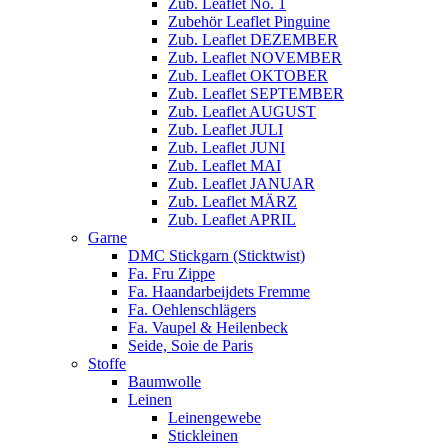
Zub. Leaflet No. 1
Zubehör Leaflet Pinguine
Zub. Leaflet DEZEMBER
Zub. Leaflet NOVEMBER
Zub. Leaflet OKTOBER
Zub. Leaflet SEPTEMBER
Zub. Leaflet AUGUST
Zub. Leaflet JULI
Zub. Leaflet JUNI
Zub. Leaflet MAI
Zub. Leaflet JANUAR
Zub. Leaflet MÄRZ
Zub. Leaflet APRIL
Garne
DMC Stickgarn (Sticktwist)
Fa. Fru Zippe
Fa. Haandarbeijdets Fremme
Fa. Oehlenschlägers
Fa. Vaupel & Heilenbeck
Seide, Soie de Paris
Stoffe
Baumwolle
Leinen
Leinengewebe
Stickleinen