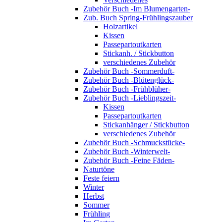
Zubehör Buch -Im Blumengarten-
Zub. Buch Spring-Frühlingszauber
Holzartikel
Kissen
Passepartoutkarten
Stickanh. / Stickbutton
verschiedenes Zubehör
Zubehör Buch -Sommerduft-
Zubehör Buch -Blütenglück-
Zubehör Buch -Frühblüher-
Zubehör Buch -Lieblingszeit-
Kissen
Passepartoutkarten
Stickanhänger / Stickbutton
verschiedenes Zubehör
Zubehör Buch -Schmuckstücke-
Zubehör Buch -Winterwelt-
Zubehör Buch -Feine Fäden-
Naturtöne
Feste feiern
Winter
Herbst
Sommer
Frühling