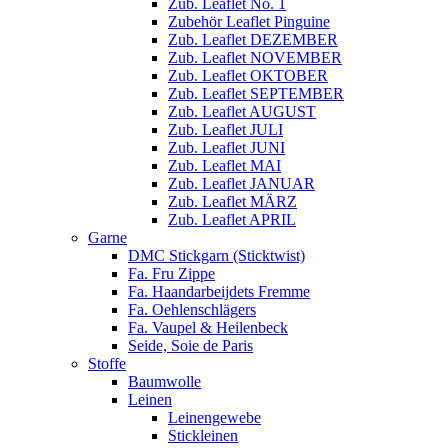
Zub. Leaflet No. 1
Zubehör Leaflet Pinguine
Zub. Leaflet DEZEMBER
Zub. Leaflet NOVEMBER
Zub. Leaflet OKTOBER
Zub. Leaflet SEPTEMBER
Zub. Leaflet AUGUST
Zub. Leaflet JULI
Zub. Leaflet JUNI
Zub. Leaflet MAI
Zub. Leaflet JANUAR
Zub. Leaflet MÄRZ
Zub. Leaflet APRIL
Garne
DMC Stickgarn (Sticktwist)
Fa. Fru Zippe
Fa. Haandarbeijdets Fremme
Fa. Oehlenschlägers
Fa. Vaupel & Heilenbeck
Seide, Soie de Paris
Stoffe
Baumwolle
Leinen
Leinengewebe
Stickleinen