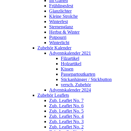
Im Garten
Frühlingsfest
Glanzlichter
Kleine Strolche
Winterfest
Sternenglanz
Herbst & Winter
Potpourri
Winterlicht
Zubehör Kalender
Adventskalender 2021
Filzartikel
Holzartikel
Kissen
Passepartoutkarten
Stickanhänger / Stickbutton
versch. Zubehör
Adventskalender 2024
Zubehör Leaflets
Zub. Leaflet No. 7
Zub. Leaflet No. 6
Zub. Leaflet No. 5
Zub. Leaflet No. 4
Zub. Leaflet No. 3
Zub. Leaflet No. 2