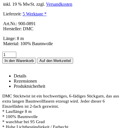
inkl. 19 % MwSt. zzgl.
Versandkosten
Lieferzeit:
5 Werktage *
Art.Nr.: 900-0891
Hersteller: DMC
Länge
:
8 m
Material
:
100% Baumwolle
In den Warenkorb
Details
Rezensionen
Produktsicherheit
DMC-Sticktwist Mouline 891 – Details
DMC Sticktwist ist ein hochwertiges, 6-fädiges Stickgarn, das aus
extra langen Baumwollfasern erzeugt wird. Jeder dieser 6
Einzelfäden ist 2-fach gezwirnt.
* Lauflänge 8 m
* 100% Baumwolle
* waschbar bei 95 Grad
* Hohe Lichtbeständigkeit / Farbecht