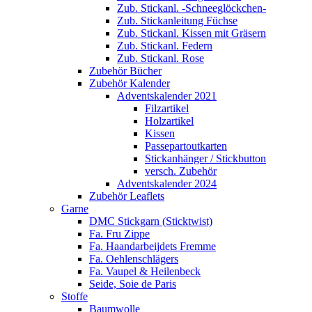
Zub. Stickanl. -Schneeglöckchen-
Zub. Stickanleitung Füchse
Zub. Stickanl. Kissen mit Gräsern
Zub. Stickanl. Federn
Zub. Stickanl. Rose
Zubehör Bücher
Zubehör Kalender
Adventskalender 2021
Filzartikel
Holzartikel
Kissen
Passepartoutkarten
Stickanhänger / Stickbutton
versch. Zubehör
Adventskalender 2024
Zubehör Leaflets
Garne
DMC Stickgarn (Sticktwist)
Fa. Fru Zippe
Fa. Haandarbeijdets Fremme
Fa. Oehlenschlägers
Fa. Vaupel & Heilenbeck
Seide, Soie de Paris
Stoffe
Baumwolle