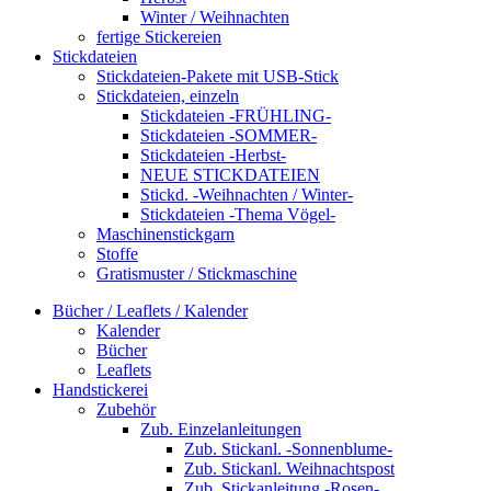
Winter / Weihnachten
fertige Stickereien
Stickdateien
Stickdateien-Pakete mit USB-Stick
Stickdateien, einzeln
Stickdateien -FRÜHLING-
Stickdateien -SOMMER-
Stickdateien -Herbst-
NEUE STICKDATEIEN
Stickd. -Weihnachten / Winter-
Stickdateien -Thema Vögel-
Maschinenstickgarn
Stoffe
Gratismuster / Stickmaschine
Bücher / Leaflets / Kalender
Kalender
Bücher
Leaflets
Handstickerei
Zubehör
Zub. Einzelanleitungen
Zub. Stickanl. -Sonnenblume-
Zub. Stickanl. Weihnachtspost
Zub. Stickanleitung -Rosen-