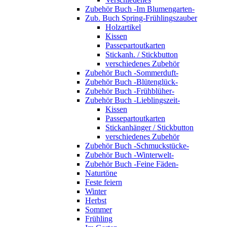
Zubehör Buch -Im Blumengarten-
Zub. Buch Spring-Frühlingszauber
Holzartikel
Kissen
Passepartoutkarten
Stickanh. / Stickbutton
verschiedenes Zubehör
Zubehör Buch -Sommerduft-
Zubehör Buch -Blütenglück-
Zubehör Buch -Frühblüher-
Zubehör Buch -Lieblingszeit-
Kissen
Passepartoutkarten
Stickanhänger / Stickbutton
verschiedenes Zubehör
Zubehör Buch -Schmuckstücke-
Zubehör Buch -Winterwelt-
Zubehör Buch -Feine Fäden-
Naturtöne
Feste feiern
Winter
Herbst
Sommer
Frühling