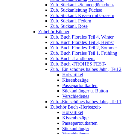
Zub. Stickanl. -Schneeglöckchen-
Zub. Stickanleitung Füchse
Zub. Stickanl. Kissen mit Gräsern
Zub. Stickanl. Federn
Zub. Stickanl. Rose
Zubehör Bücher
Zub. Buch Florales Teil 4, Winter
Zub. Buch Florales Teil 3, Herbst
Zub. Buch Florales Teil 2, Sommer
Zub. Buch Florales Teil 1, Frühling
Zub. Buch -Landleben-
Zub. Buch -FROHES FEST-
Zub. -Ein schönes halbes Jahr-, Teil 2
Holzartikel
Kissenbezüge
Passepartoutkarten
Stickanhänger u. Button
Verschiedenes
Zub. -Ein schönes halbes Jahr-, Teil 1
Zubehör Buch -Herbstzeit-
Holzartikel
Kissenbezüge
Passepartoutkarten
Stickanhänger
Verschiedenes