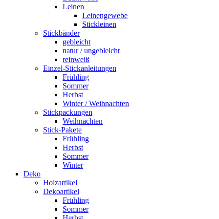
Leinen
Leinengewebe
Stickleinen
Stickbänder
gebleicht
natur / ungebleicht
reinweiß
Einzel-Stickanleitungen
Frühling
Sommer
Herbst
Winter / Weihnachten
Stickpackungen
Weihnachten
Stick-Pakete
Frühling
Herbst
Sommer
Winter
Deko
Holzartikel
Dekoartikel
Frühling
Sommer
Herbst