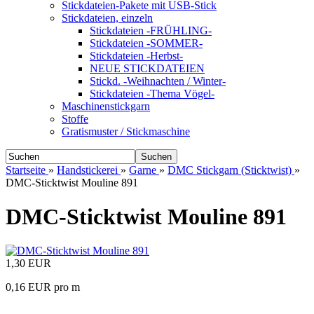
Stickdateien-Pakete mit USB-Stick
Stickdateien, einzeln
Stickdateien -FRÜHLING-
Stickdateien -SOMMER-
Stickdateien -Herbst-
NEUE STICKDATEIEN
Stickd. -Weihnachten / Winter-
Stickdateien -Thema Vögel-
Maschinenstickgarn
Stoffe
Gratismuster / Stickmaschine
Suchen
Startseite
»
Handstickerei
»
Garne
»
DMC Stickgarn (Sticktwist)
»
DMC-Sticktwist Mouline 891
DMC-Sticktwist Mouline 891
1,30 EUR
0,16 EUR pro m