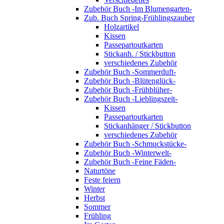
Zubehör Buch -Im Blumengarten-
Zub. Buch Spring-Frühlingszauber
Holzartikel
Kissen
Passepartoutkarten
Stickanh. / Stickbutton
verschiedenes Zubehör
Zubehör Buch -Sommerduft-
Zubehör Buch -Blütenglück-
Zubehör Buch -Frühblüher-
Zubehör Buch -Lieblingszeit-
Kissen
Passepartoutkarten
Stickanhänger / Stickbutton
verschiedenes Zubehör
Zubehör Buch -Schmuckstücke-
Zubehör Buch -Winterwelt-
Zubehör Buch -Feine Fäden-
Naturtöne
Feste feiern
Winter
Herbst
Sommer
Frühling