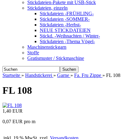
Stickdateien-Pakete mit USB-Stick
Stickdateien, einzeln
Stickdateien -FRÜHLING-
Stickdateien -SOMMER-
Stickdateien -Herbst-
NEUE STICKDATEIEN
Stickd. -Weihnachten / Winter-
Stickdateien -Thema Vögel-
Maschinenstickgarn
Stoffe
Gratismuster / Stickmaschine
Suchen
Startseite
»
Handstickerei
»
Garne
»
Fa. Fru Zippe
»
FL 108
FL 108
1,40 EUR
0,07 EUR pro m
inkl. 19 % MwSt. zzgl.
Versandkosten