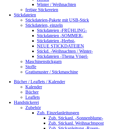
Winter / Weihnachten
fertige Stickereien
Stickdateien
Stickdateien-Pakete mit USB-Stick
Stickdateien, einzeln
Stickdateien -FRÜHLING-
Stickdateien -SOMMER-
Stickdateien -Herbst-
NEUE STICKDATEIEN
Stickd. -Weihnachten / Winter-
Stickdateien -Thema Vögel-
Maschinenstickgarn
Stoffe
Gratismuster / Stickmaschine
Bücher / Leaflets / Kalender
Kalender
Bücher
Leaflets
Handstickerei
Zubehör
Zub. Einzelanleitungen
Zub. Stickanl. -Sonnenblume-
Zub. Stickanl. Weihnachtspost
Zub. Stickanleitung -Rosen-