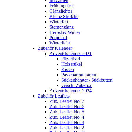
Im Garten
Frühlingsfest
Glanzlichter
Kleine Strolche
Winterfest
Sternenglanz
Herbst & Winter
Potpourri
Winterlicht
Zubehör Kalender
Adventskalender 2021
Filzartikel
Holzartikel
Kissen
Passepartoutkarten
Stickanhänger / Stickbutton
versch. Zubehör
Adventskalender 2024
Zubehör Leaflets
Zub. Leaflet No. 7
Zub. Leaflet No. 6
Zub. Leaflet No. 5
Zub. Leaflet No. 4
Zub. Leaflet No. 3
Zub. Leaflet No. 2