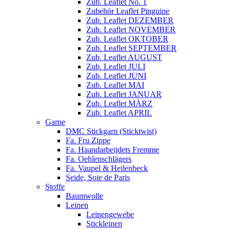
Zub. Leaflet No. 1
Zubehör Leaflet Pinguine
Zub. Leaflet DEZEMBER
Zub. Leaflet NOVEMBER
Zub. Leaflet OKTOBER
Zub. Leaflet SEPTEMBER
Zub. Leaflet AUGUST
Zub. Leaflet JULI
Zub. Leaflet JUNI
Zub. Leaflet MAI
Zub. Leaflet JANUAR
Zub. Leaflet MÄRZ
Zub. Leaflet APRIL
Garne
DMC Stickgarn (Sticktwist)
Fa. Fru Zippe
Fa. Haandarbeijdets Fremme
Fa. Oehlenschlägers
Fa. Vaupel & Heilenbeck
Seide, Soie de Paris
Stoffe
Baumwolle
Leinen
Leinengewebe
Stickleinen