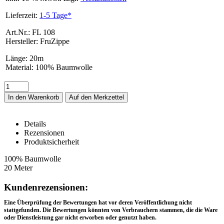
Lieferzeit:
1-5 Tage*
Art.Nr.: FL 108
Hersteller: FruZippe
Länge
:
20m
Material
:
100% Baumwolle
In den Warenkorb
Details
Rezensionen
Produktsicherheit
FL 108 – Details
100% Baumwolle
20 Meter
Rezensionen
Kundenrezensionen:
Eine Überprüfung der Bewertungen hat vor deren Veröffentlichung nicht
stattgefunden. Die Bewertungen könnten von Verbrauchern stammen, die die Ware
oder Dienstleistung gar nicht erworben oder genutzt haben.