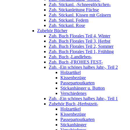
Zub. Stickanl. -Schneeglöckchen-
Zub. Stickanleitung Füchse
Zub. Stickanl. Kissen mit Gräsern
Zub. Stickanl. Federn
Zub. Stickanl. Rose
Zubehör Bücher
Zub. Buch Florales Teil 4, Winter
Zub. Buch Florales Teil 3, Herbst
Zub. Buch Florales Teil 2, Sommer
Zub. Buch Florales Teil 1, Frühling
Zub. Buch -Landleben-
Zub. Buch -FROHES FEST-
Zub. -Ein schönes halbes Jahr-, Teil 2
Holzartikel
Kissenbezüge
Passepartoutkarten
Stickanhänger u. Button
Verschiedenes
Zub. -Ein schönes halbes Jahr-, Teil 1
Zubehör Buch -Herbstzeit-
Holzartikel
Kissenbezüge
Passepartoutkarten
Stickanhänger
Verschiedenes