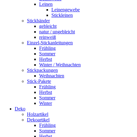
Leinen
Leinengewebe
Stickleinen
Stickbänder
gebleicht
natur / ungebleicht
reinweiß
Einzel-Stickanleitungen
Frühling
Sommer
Herbst
Winter / Weihnachten
Stickpackungen
Weihnachten
Stick-Pakete
Frühling
Herbst
Sommer
Winter
Deko
Holzartikel
Dekoartikel
Frühling
Sommer
Herbst