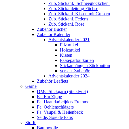
Zub. Stickanl. -Schneeglöckchen-
Zub. Stickanleitung Füchse
Zub. Stickanl. Kissen mit Gräsern
Zub. Stickanl. Federn
Zub. Stickanl. Rose
Zubehör Bücher
Zubehör Kalender
Adventskalender 2021
Filzartikel
Holzartikel
Kissen
Passepartoutkarten
Stickanhänger / Stickbutton
versch. Zubehör
Adventskalender 2024
Zubehör Leaflets
Garne
DMC Stickgarn (Sticktwist)
Fa. Fru Zippe
Fa. Haandarbeijdets Fremme
Fa. Oehlenschlägers
Fa. Vaupel & Heilenbeck
Seide, Soie de Paris
Stoffe
Baumwolle