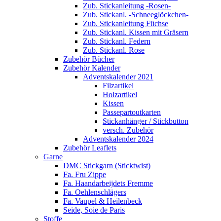
Zub. Stickanleitung -Rosen-
Zub. Stickanl. -Schneeglöckchen-
Zub. Stickanleitung Füchse
Zub. Stickanl. Kissen mit Gräsern
Zub. Stickanl. Federn
Zub. Stickanl. Rose
Zubehör Bücher
Zubehör Kalender
Adventskalender 2021
Filzartikel
Holzartikel
Kissen
Passepartoutkarten
Stickanhänger / Stickbutton
versch. Zubehör
Adventskalender 2024
Zubehör Leaflets
Garne
DMC Stickgarn (Sticktwist)
Fa. Fru Zippe
Fa. Haandarbeijdets Fremme
Fa. Oehlenschlägers
Fa. Vaupel & Heilenbeck
Seide, Soie de Paris
Stoffe