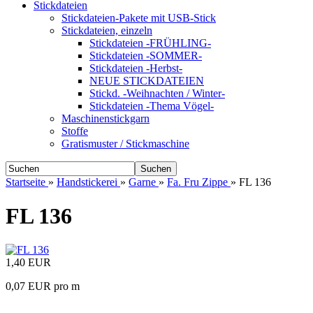
Stickdateien
Stickdateien-Pakete mit USB-Stick
Stickdateien, einzeln
Stickdateien -FRÜHLING-
Stickdateien -SOMMER-
Stickdateien -Herbst-
NEUE STICKDATEIEN
Stickd. -Weihnachten / Winter-
Stickdateien -Thema Vögel-
Maschinenstickgarn
Stoffe
Gratismuster / Stickmaschine
Suchen
Startseite
»
Handstickerei
»
Garne
»
Fa. Fru Zippe
»
FL 136
FL 136
1,40 EUR
0,07 EUR pro m