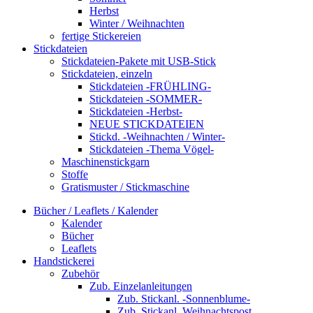
Herbst
Winter / Weihnachten
fertige Stickereien
Stickdateien
Stickdateien-Pakete mit USB-Stick
Stickdateien, einzeln
Stickdateien -FRÜHLING-
Stickdateien -SOMMER-
Stickdateien -Herbst-
NEUE STICKDATEIEN
Stickd. -Weihnachten / Winter-
Stickdateien -Thema Vögel-
Maschinenstickgarn
Stoffe
Gratismuster / Stickmaschine
Bücher / Leaflets / Kalender
Kalender
Bücher
Leaflets
Handstickerei
Zubehör
Zub. Einzelanleitungen
Zub. Stickanl. -Sonnenblume-
Zub. Stickanl. Weihnachtspost