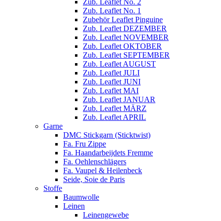
Zub. Leaflet No. 2
Zub. Leaflet No. 1
Zubehör Leaflet Pinguine
Zub. Leaflet DEZEMBER
Zub. Leaflet NOVEMBER
Zub. Leaflet OKTOBER
Zub. Leaflet SEPTEMBER
Zub. Leaflet AUGUST
Zub. Leaflet JULI
Zub. Leaflet JUNI
Zub. Leaflet MAI
Zub. Leaflet JANUAR
Zub. Leaflet MÄRZ
Zub. Leaflet APRIL
Garne
DMC Stickgarn (Sticktwist)
Fa. Fru Zippe
Fa. Haandarbeijdets Fremme
Fa. Oehlenschlägers
Fa. Vaupel & Heilenbeck
Seide, Soie de Paris
Stoffe
Baumwolle
Leinen
Leinengewebe