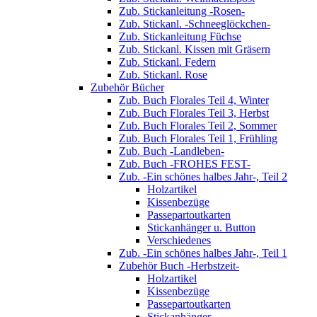
Zub. Stickanleitung -Rosen-
Zub. Stickanl. -Schneeglöckchen-
Zub. Stickanleitung Füchse
Zub. Stickanl. Kissen mit Gräsern
Zub. Stickanl. Federn
Zub. Stickanl. Rose
Zubehör Bücher
Zub. Buch Florales Teil 4, Winter
Zub. Buch Florales Teil 3, Herbst
Zub. Buch Florales Teil 2, Sommer
Zub. Buch Florales Teil 1, Frühling
Zub. Buch -Landleben-
Zub. Buch -FROHES FEST-
Zub. -Ein schönes halbes Jahr-, Teil 2
Holzartikel
Kissenbezüge
Passepartoutkarten
Stickanhänger u. Button
Verschiedenes
Zub. -Ein schönes halbes Jahr-, Teil 1
Zubehör Buch -Herbstzeit-
Holzartikel
Kissenbezüge
Passepartoutkarten
Stickanhänger