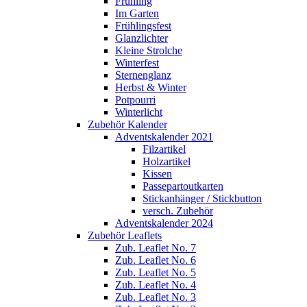
Frühling
Im Garten
Frühlingsfest
Glanzlichter
Kleine Strolche
Winterfest
Sternenglanz
Herbst & Winter
Potpourri
Winterlicht
Zubehör Kalender
Adventskalender 2021
Filzartikel
Holzartikel
Kissen
Passepartoutkarten
Stickanhänger / Stickbutton
versch. Zubehör
Adventskalender 2024
Zubehör Leaflets
Zub. Leaflet No. 7
Zub. Leaflet No. 6
Zub. Leaflet No. 5
Zub. Leaflet No. 4
Zub. Leaflet No. 3