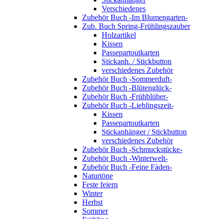
Verschiedenes
Zubehör Buch -Im Blumengarten-
Zub. Buch Spring-Frühlingszauber
Holzartikel
Kissen
Passepartoutkarten
Stickanh. / Stickbutton
verschiedenes Zubehör
Zubehör Buch -Sommerduft-
Zubehör Buch -Blütenglück-
Zubehör Buch -Frühblüher-
Zubehör Buch -Lieblingszeit-
Kissen
Passepartoutkarten
Stickanhänger / Stickbutton
verschiedenes Zubehör
Zubehör Buch -Schmuckstücke-
Zubehör Buch -Winterwelt-
Zubehör Buch -Feine Fäden-
Naturtöne
Feste feiern
Winter
Herbst
Sommer