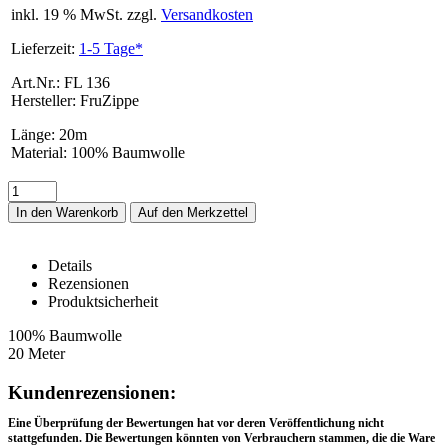
inkl. 19 % MwSt. zzgl.
Versandkosten
Lieferzeit:
1-5 Tage*
Art.Nr.: FL 136
Hersteller: FruZippe
Länge
:
20m
Material
:
100% Baumwolle
In den Warenkorb
Details
Rezensionen
Produktsicherheit
FL 136 – Details
100% Baumwolle
20 Meter
Rezensionen
Kundenrezensionen:
Eine Überprüfung der Bewertungen hat vor deren Veröffentlichung nicht
stattgefunden. Die Bewertungen könnten von Verbrauchern stammen, die die Ware