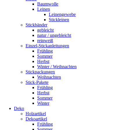
Baumwolle
Leinen
Leinengewebe
Stickleinen
Stickbänder
gebleicht
natur / ungebleicht
reinweiß
Einzel-Stickanleitungen
Frühling
Sommer
Herbst
Winter / Weihnachten
Stickpackungen
Weihnachten
Stick-Pakete
Frühling
Herbst
Sommer
Winter
Deko
Holzartikel
Dekoartikel
Frühling
Sommer