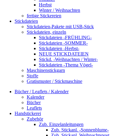
Herbst
Winter / Weihnachten
fertige Stickereien
Stickdateien
Stickdateien-Pakete mit USB-Stick
Stickdateien, einzeln
Stickdateien -FRÜHLING-
Stickdateien -SOMMER-
Stickdateien -Herbst-
NEUE STICKDATEIEN
Stickd. -Weihnachten / Winter-
Stickdateien -Thema Vögel-
Maschinenstickgarn
Stoffe
Gratismuster / Stickmaschine
Bücher / Leaflets / Kalender
Kalender
Bücher
Leaflets
Handstickerei
Zubehör
Zub. Einzelanleitungen
Zub. Stickanl. -Sonnenblume-
Zub. Stickanl. Weihnachtspost