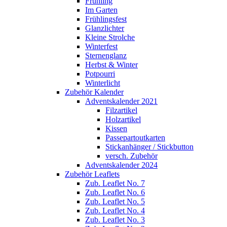
Frühling
Im Garten
Frühlingsfest
Glanzlichter
Kleine Strolche
Winterfest
Sternenglanz
Herbst & Winter
Potpourri
Winterlicht
Zubehör Kalender
Adventskalender 2021
Filzartikel
Holzartikel
Kissen
Passepartoutkarten
Stickanhänger / Stickbutton
versch. Zubehör
Adventskalender 2024
Zubehör Leaflets
Zub. Leaflet No. 7
Zub. Leaflet No. 6
Zub. Leaflet No. 5
Zub. Leaflet No. 4
Zub. Leaflet No. 3