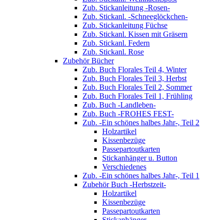
Zub. Stickanleitung -Rosen-
Zub. Stickanl. -Schneeglöckchen-
Zub. Stickanleitung Füchse
Zub. Stickanl. Kissen mit Gräsern
Zub. Stickanl. Federn
Zub. Stickanl. Rose
Zubehör Bücher
Zub. Buch Florales Teil 4, Winter
Zub. Buch Florales Teil 3, Herbst
Zub. Buch Florales Teil 2, Sommer
Zub. Buch Florales Teil 1, Frühling
Zub. Buch -Landleben-
Zub. Buch -FROHES FEST-
Zub. -Ein schönes halbes Jahr-, Teil 2
Holzartikel
Kissenbezüge
Passepartoutkarten
Stickanhänger u. Button
Verschiedenes
Zub. -Ein schönes halbes Jahr-, Teil 1
Zubehör Buch -Herbstzeit-
Holzartikel
Kissenbezüge
Passepartoutkarten
Stickanhänger