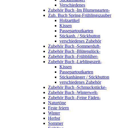
Verschiedenes
Zubehör Buch -Im Blumengarten-
Zub. Buch Spring-Frühlingszauber
Holzartikel
Kissen
Passepartoutkarten
Stickanh. / Stickbutton
verschiedenes Zubehör
Zubehör Buch -Sommerduft-
Zubehör Buch -Blütenglück-
Zubehör Buch -Frühblüher-
Zubehör Buch -Lieblingszeit-
Kissen
Passepartoutkarten
Stickanhänger / Stickbutton
verschiedenes Zubehör
Zubehör Buch -Schmuckstücke-
Zubehör Buch -Winterwelt-
Zubehör Buch -Feine Fäden-
Naturtöne
Feste feiern
Winter
Herbst
Sommer