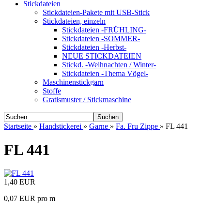
Stickdateien
Stickdateien-Pakete mit USB-Stick
Stickdateien, einzeln
Stickdateien -FRÜHLING-
Stickdateien -SOMMER-
Stickdateien -Herbst-
NEUE STICKDATEIEN
Stickd. -Weihnachten / Winter-
Stickdateien -Thema Vögel-
Maschinenstickgarn
Stoffe
Gratismuster / Stickmaschine
Suchen
Startseite
»
Handstickerei
»
Garne
»
Fa. Fru Zippe
»
FL 441
FL 441
1,40 EUR
0,07 EUR pro m