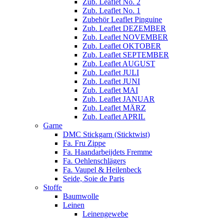
Zub. Leaflet No. 2
Zub. Leaflet No. 1
Zubehör Leaflet Pinguine
Zub. Leaflet DEZEMBER
Zub. Leaflet NOVEMBER
Zub. Leaflet OKTOBER
Zub. Leaflet SEPTEMBER
Zub. Leaflet AUGUST
Zub. Leaflet JULI
Zub. Leaflet JUNI
Zub. Leaflet MAI
Zub. Leaflet JANUAR
Zub. Leaflet MÄRZ
Zub. Leaflet APRIL
Garne
DMC Stickgarn (Sticktwist)
Fa. Fru Zippe
Fa. Haandarbeijdets Fremme
Fa. Oehlenschlägers
Fa. Vaupel & Heilenbeck
Seide, Soie de Paris
Stoffe
Baumwolle
Leinen
Leinengewebe