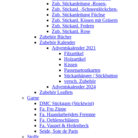
Zub. Stickanleitung -Rosen-
Zub. Stickanl. -Schneeglöckchen-
Zub. Stickanleitung Füchse
Zub. Stickanl. Kissen mit Gräsern
Zub. Stickanl. Federn
Zub. Stickanl. Rose
Zubehör Bücher
Zubehör Kalender
Adventskalender 2021
Filzartikel
Holzartikel
Kissen
Passepartoutkarten
Stickanhänger / Stickbutton
versch. Zubehör
Adventskalender 2024
Zubehör Leaflets
Garne
DMC Stickgarn (Sticktwist)
Fa. Fru Zippe
Fa. Haandarbeijdets Fremme
Fa. Oehlenschlägers
Fa. Vaupel & Heilenbeck
Seide, Soie de Paris
Stoffe