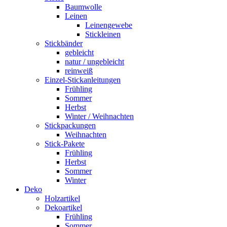
Baumwolle
Leinen
Leinengewebe
Stickleinen
Stickbänder
gebleicht
natur / ungebleicht
reinweiß
Einzel-Stickanleitungen
Frühling
Sommer
Herbst
Winter / Weihnachten
Stickpackungen
Weihnachten
Stick-Pakete
Frühling
Herbst
Sommer
Winter
Deko
Holzartikel
Dekoartikel
Frühling
Sommer