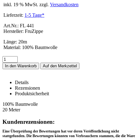
inkl. 19 % MwSt. zzgl.
Versandkosten
Lieferzeit:
1-5 Tage*
Art.Nr.: FL 441
Hersteller: FruZippe
Länge
:
20m
Material
:
100% Baumwolle
In den Warenkorb
Details
Rezensionen
Produktsicherheit
FL 441 – Details
100% Baumwolle
20 Meter
Rezensionen
Kundenrezensionen:
Eine Überprüfung der Bewertungen hat vor deren Veröffentlichung nicht
stattgefunden. Die Bewertungen könnten von Verbrauchern stammen, die die Ware