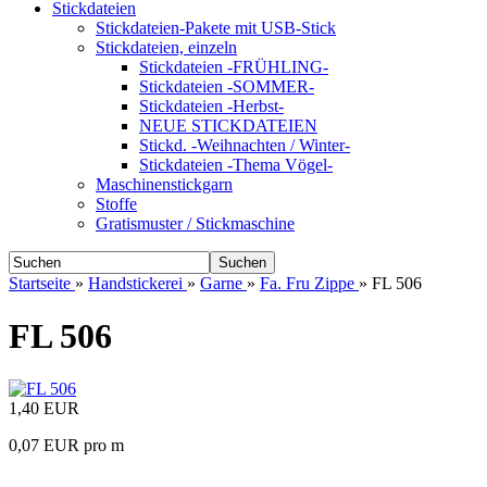
Stickdateien
Stickdateien-Pakete mit USB-Stick
Stickdateien, einzeln
Stickdateien -FRÜHLING-
Stickdateien -SOMMER-
Stickdateien -Herbst-
NEUE STICKDATEIEN
Stickd. -Weihnachten / Winter-
Stickdateien -Thema Vögel-
Maschinenstickgarn
Stoffe
Gratismuster / Stickmaschine
Suchen
Startseite
»
Handstickerei
»
Garne
»
Fa. Fru Zippe
»
FL 506
FL 506
1,40 EUR
0,07 EUR pro m