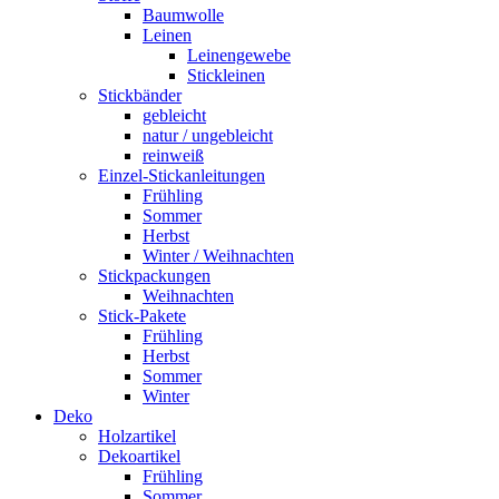
Baumwolle
Leinen
Leinengewebe
Stickleinen
Stickbänder
gebleicht
natur / ungebleicht
reinweiß
Einzel-Stickanleitungen
Frühling
Sommer
Herbst
Winter / Weihnachten
Stickpackungen
Weihnachten
Stick-Pakete
Frühling
Herbst
Sommer
Winter
Deko
Holzartikel
Dekoartikel
Frühling
Sommer