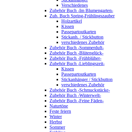
Verschiedenes
Zubehör Buch -Im Blumengarten-
Zub. Buch Spring-Frühlingszauber
Holzartikel
Kissen
Passepartoutkarten
Stickanh. / Stickbutton
verschiedenes Zubehör
Zubehör Buch -Sommerduft-
Zubehör Buch -Blütenglück-
Zubehör Buch -Frühblüher-
Zubehör Buch -Lieblingszeit-
Kissen
Passepartoutkarten
Stickanhänger / Stickbutton
verschiedenes Zubehör
Zubehör Buch -Schmuckstücke-
Zubehör Buch -Winterwelt-
Zubehör Buch -Feine Fäden-
Naturtöne
Feste feiern
Winter
Herbst
Sommer