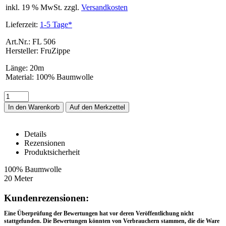
inkl. 19 % MwSt. zzgl.
Versandkosten
Lieferzeit:
1-5 Tage*
Art.Nr.: FL 506
Hersteller: FruZippe
Länge
:
20m
Material
:
100% Baumwolle
In den Warenkorb
Details
Rezensionen
Produktsicherheit
FL 506 – Details
100% Baumwolle
20 Meter
Rezensionen
Kundenrezensionen:
Eine Überprüfung der Bewertungen hat vor deren Veröffentlichung nicht
stattgefunden. Die Bewertungen könnten von Verbrauchern stammen, die die Ware