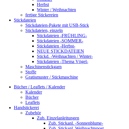
Herbst
Winter / Weihnachten
fertige Stickereien
Stickdateien
Stickdateien-Pakete mit USB-Stick
Stickdateien, einzeln
Stickdateien -FRÜHLING-
Stickdateien -SOMMER-
Stickdateien -Herbst-
NEUE STICKDATEIEN
Stickd. -Weihnachten / Winter-
Stickdateien -Thema Vögel-
Maschinenstickgarn
Stoffe
Gratismuster / Stickmaschine
Bücher / Leaflets / Kalender
Kalender
Bücher
Leaflets
Handstickerei
Zubehör
Zub. Einzelanleitungen
Zub. Stickanl. -Sonnenblume-
Zub. Stickanl. Weihnachtspost