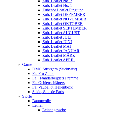
Zub. Leaflet No. 2
Zub. Leaflet No. 1
Zubehör Leaflet Pinguine
Zub. Leaflet DEZEMBER
Zub. Leaflet NOVEMBER
Zub. Leaflet OKTOBER
Zub. Leaflet SEPTEMBER
Zub. Leaflet AUGUST
Zub. Leaflet JULI
Zub. Leaflet JUNI
Zub. Leaflet MAI
Zub. Leaflet JANUAR
Zub. Leaflet MÄRZ
Zub. Leaflet APRIL
Garne
DMC Stickgarn (Sticktwist)
Fa. Fru Zippe
Fa. Haandarbeijdets Fremme
Fa. Oehlenschlägers
Fa. Vaupel & Heilenbeck
Seide, Soie de Paris
Stoffe
Baumwolle
Leinen
Leinengewebe