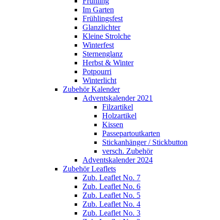
Frühling
Im Garten
Frühlingsfest
Glanzlichter
Kleine Strolche
Winterfest
Sternenglanz
Herbst & Winter
Potpourri
Winterlicht
Zubehör Kalender
Adventskalender 2021
Filzartikel
Holzartikel
Kissen
Passepartoutkarten
Stickanhänger / Stickbutton
versch. Zubehör
Adventskalender 2024
Zubehör Leaflets
Zub. Leaflet No. 7
Zub. Leaflet No. 6
Zub. Leaflet No. 5
Zub. Leaflet No. 4
Zub. Leaflet No. 3