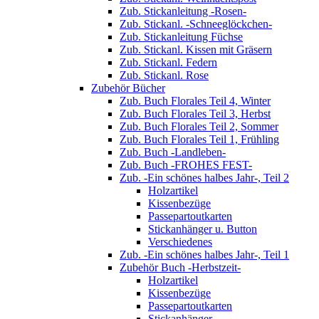
Zub. Stickanleitung -Rosen-
Zub. Stickanl. -Schneeglöckchen-
Zub. Stickanleitung Füchse
Zub. Stickanl. Kissen mit Gräsern
Zub. Stickanl. Federn
Zub. Stickanl. Rose
Zubehör Bücher
Zub. Buch Florales Teil 4, Winter
Zub. Buch Florales Teil 3, Herbst
Zub. Buch Florales Teil 2, Sommer
Zub. Buch Florales Teil 1, Frühling
Zub. Buch -Landleben-
Zub. Buch -FROHES FEST-
Zub. -Ein schönes halbes Jahr-, Teil 2
Holzartikel
Kissenbezüge
Passepartoutkarten
Stickanhänger u. Button
Verschiedenes
Zub. -Ein schönes halbes Jahr-, Teil 1
Zubehör Buch -Herbstzeit-
Holzartikel
Kissenbezüge
Passepartoutkarten
Stickanhänger