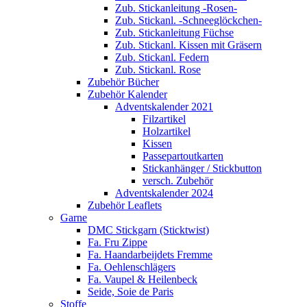
Zub. Stickanleitung -Rosen-
Zub. Stickanl. -Schneeglöckchen-
Zub. Stickanleitung Füchse
Zub. Stickanl. Kissen mit Gräsern
Zub. Stickanl. Federn
Zub. Stickanl. Rose
Zubehör Bücher
Zubehör Kalender
Adventskalender 2021
Filzartikel
Holzartikel
Kissen
Passepartoutkarten
Stickanhänger / Stickbutton
versch. Zubehör
Adventskalender 2024
Zubehör Leaflets
Garne
DMC Stickgarn (Sticktwist)
Fa. Fru Zippe
Fa. Haandarbeijdets Fremme
Fa. Oehlenschlägers
Fa. Vaupel & Heilenbeck
Seide, Soie de Paris
Stoffe