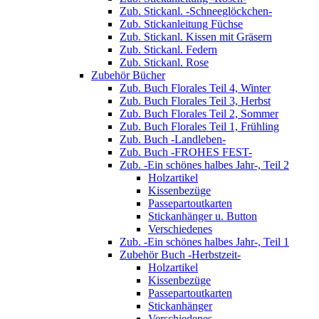
Zub. Stickanl. -Schneeglöckchen-
Zub. Stickanleitung Füchse
Zub. Stickanl. Kissen mit Gräsern
Zub. Stickanl. Federn
Zub. Stickanl. Rose
Zubehör Bücher
Zub. Buch Florales Teil 4, Winter
Zub. Buch Florales Teil 3, Herbst
Zub. Buch Florales Teil 2, Sommer
Zub. Buch Florales Teil 1, Frühling
Zub. Buch -Landleben-
Zub. Buch -FROHES FEST-
Zub. -Ein schönes halbes Jahr-, Teil 2
Holzartikel
Kissenbezüge
Passepartoutkarten
Stickanhänger u. Button
Verschiedenes
Zub. -Ein schönes halbes Jahr-, Teil 1
Zubehör Buch -Herbstzeit-
Holzartikel
Kissenbezüge
Passepartoutkarten
Stickanhänger
Verschiedenes