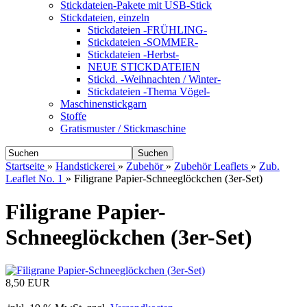
Stickdateien-Pakete mit USB-Stick
Stickdateien, einzeln
Stickdateien -FRÜHLING-
Stickdateien -SOMMER-
Stickdateien -Herbst-
NEUE STICKDATEIEN
Stickd. -Weihnachten / Winter-
Stickdateien -Thema Vögel-
Maschinenstickgarn
Stoffe
Gratismuster / Stickmaschine
Suchen
Startseite
»
Handstickerei
»
Zubehör
»
Zubehör Leaflets
»
Zub.
Leaflet No. 1
»
Filigrane Papier-Schneeglöckchen (3er-Set)
Filigrane Papier-
Schneeglöckchen (3er-Set)
8,50 EUR