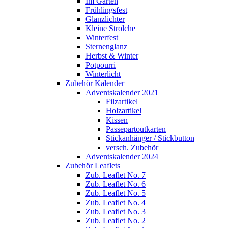
Im Garten
Frühlingsfest
Glanzlichter
Kleine Strolche
Winterfest
Sternenglanz
Herbst & Winter
Potpourri
Winterlicht
Zubehör Kalender
Adventskalender 2021
Filzartikel
Holzartikel
Kissen
Passepartoutkarten
Stickanhänger / Stickbutton
versch. Zubehör
Adventskalender 2024
Zubehör Leaflets
Zub. Leaflet No. 7
Zub. Leaflet No. 6
Zub. Leaflet No. 5
Zub. Leaflet No. 4
Zub. Leaflet No. 3
Zub. Leaflet No. 2