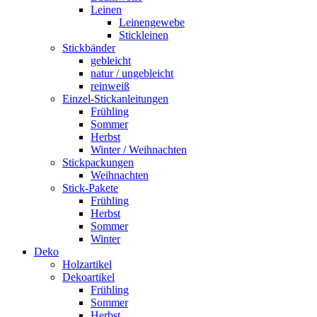
Leinen
Leinengewebe
Stickleinen
Stickbänder
gebleicht
natur / ungebleicht
reinweiß
Einzel-Stickanleitungen
Frühling
Sommer
Herbst
Winter / Weihnachten
Stickpackungen
Weihnachten
Stick-Pakete
Frühling
Herbst
Sommer
Winter
Deko
Holzartikel
Dekoartikel
Frühling
Sommer
Herbst