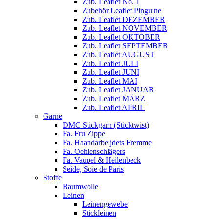
Zub. Leaflet No. 1
Zubehör Leaflet Pinguine
Zub. Leaflet DEZEMBER
Zub. Leaflet NOVEMBER
Zub. Leaflet OKTOBER
Zub. Leaflet SEPTEMBER
Zub. Leaflet AUGUST
Zub. Leaflet JULI
Zub. Leaflet JUNI
Zub. Leaflet MAI
Zub. Leaflet JANUAR
Zub. Leaflet MÄRZ
Zub. Leaflet APRIL
Garne
DMC Stickgarn (Sticktwist)
Fa. Fru Zippe
Fa. Haandarbeijdets Fremme
Fa. Oehlenschlägers
Fa. Vaupel & Heilenbeck
Seide, Soie de Paris
Stoffe
Baumwolle
Leinen
Leinengewebe
Stickleinen