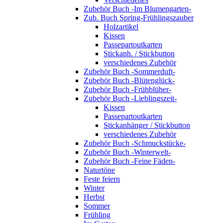
Zubehör Buch -Im Blumengarten-
Zub. Buch Spring-Frühlingszauber
Holzartikel
Kissen
Passepartoutkarten
Stickanh. / Stickbutton
verschiedenes Zubehör
Zubehör Buch -Sommerduft-
Zubehör Buch -Blütenglück-
Zubehör Buch -Frühblüher-
Zubehör Buch -Lieblingszeit-
Kissen
Passepartoutkarten
Stickanhänger / Stickbutton
verschiedenes Zubehör
Zubehör Buch -Schmuckstücke-
Zubehör Buch -Winterwelt-
Zubehör Buch -Feine Fäden-
Naturtöne
Feste feiern
Winter
Herbst
Sommer
Frühling