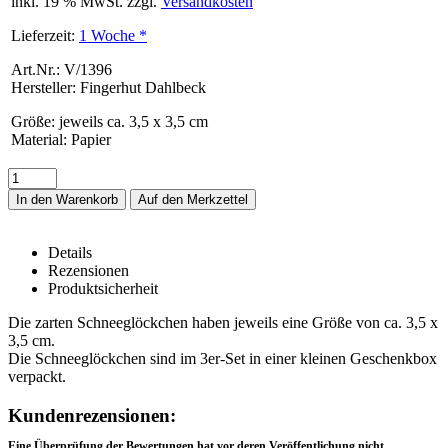
inkl. 19 % MwSt. zzgl.
Versandkosten
Lieferzeit:
1 Woche *
Art.Nr.: V/1396
Hersteller: Fingerhut Dahlbeck
Größe
:
jeweils ca. 3,5 x 3,5 cm
Material
:
Papier
In den Warenkorb
Details
Rezensionen
Produktsicherheit
Filigrane Papier-Schneeglöckchen (3er-Set)
Die zarten Schneeglöckchen haben jeweils eine Größe von ca. 3,5 x
3,5 cm.
Die Schneeglöckchen sind im 3er-Set in einer kleinen Geschenkbox
verpackt.
Rezensionen
Kundenrezensionen:
Eine Überprüfung der Bewertungen hat vor deren Veröffentlichung nicht