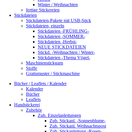
Winter / Weihnachten
fertige Stickereien
Stickdateien
Stickdateien-Pakete mit USB-Stick
Stickdateien, einzeln
Stickdateien -FRÜHLING-
Stickdateien -SOMMER-
Stickdateien -Herbst-
NEUE STICKDATEIEN
Stickd. -Weihnachten / Winter-
Stickdateien -Thema Vögel-
Maschinenstickgarn
Stoffe
Gratismuster / Stickmaschine
Bücher / Leaflets / Kalender
Kalender
Bücher
Leaflets
Handstickerei
Zubehör
Zub. Einzelanleitungen
Zub. Stickanl. -Sonnenblume-
Zub. Stickanl. Weihnachtspost
Zub. Stickanleitung -Rosen-