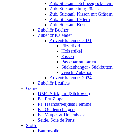
Zub. Stickanl. -Schneeglöckchen-
Zub. Stickanleitung Füchse
Zub. Stickanl. Kissen mit Gräsern
Zub. Stickanl. Federn
Zub. Stickanl. Rose
Zubehör Bücher
Zubehör Kalender
Adventskalender 2021
Filzartikel
Holzartikel
Kissen
Passepartoutkarten
Stickanhänger / Stickbutton
versch. Zubehör
Adventskalender 2024
Zubehör Leaflets
Garne
DMC Stickgarn (Sticktwist)
Fa. Fru Zippe
Fa. Haandarbeijdets Fremme
Fa. Oehlenschlägers
Fa. Vaupel & Heilenbeck
Seide, Soie de Paris
Stoffe
Baumwolle