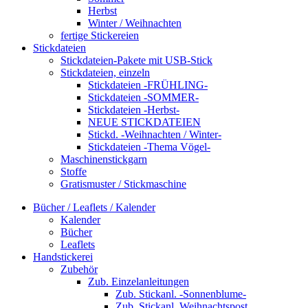
Herbst
Winter / Weihnachten
fertige Stickereien
Stickdateien
Stickdateien-Pakete mit USB-Stick
Stickdateien, einzeln
Stickdateien -FRÜHLING-
Stickdateien -SOMMER-
Stickdateien -Herbst-
NEUE STICKDATEIEN
Stickd. -Weihnachten / Winter-
Stickdateien -Thema Vögel-
Maschinenstickgarn
Stoffe
Gratismuster / Stickmaschine
Bücher / Leaflets / Kalender
Kalender
Bücher
Leaflets
Handstickerei
Zubehör
Zub. Einzelanleitungen
Zub. Stickanl. -Sonnenblume-
Zub. Stickanl. Weihnachtspost