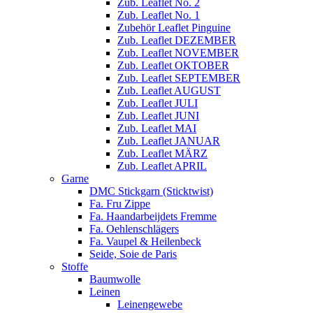
Zub. Leaflet No. 2
Zub. Leaflet No. 1
Zubehör Leaflet Pinguine
Zub. Leaflet DEZEMBER
Zub. Leaflet NOVEMBER
Zub. Leaflet OKTOBER
Zub. Leaflet SEPTEMBER
Zub. Leaflet AUGUST
Zub. Leaflet JULI
Zub. Leaflet JUNI
Zub. Leaflet MAI
Zub. Leaflet JANUAR
Zub. Leaflet MÄRZ
Zub. Leaflet APRIL
Garne
DMC Stickgarn (Sticktwist)
Fa. Fru Zippe
Fa. Haandarbeijdets Fremme
Fa. Oehlenschlägers
Fa. Vaupel & Heilenbeck
Seide, Soie de Paris
Stoffe
Baumwolle
Leinen
Leinengewebe