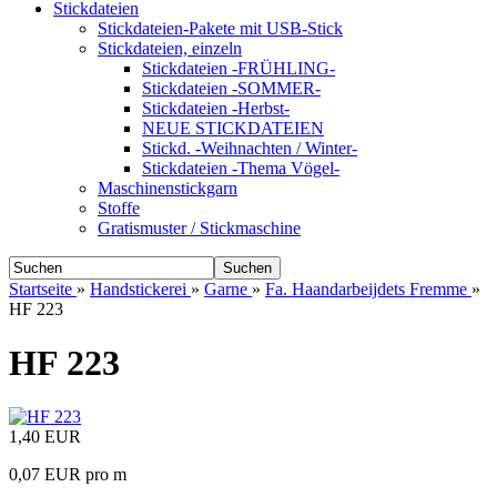
Stickdateien
Stickdateien-Pakete mit USB-Stick
Stickdateien, einzeln
Stickdateien -FRÜHLING-
Stickdateien -SOMMER-
Stickdateien -Herbst-
NEUE STICKDATEIEN
Stickd. -Weihnachten / Winter-
Stickdateien -Thema Vögel-
Maschinenstickgarn
Stoffe
Gratismuster / Stickmaschine
Suchen
Startseite
»
Handstickerei
»
Garne
»
Fa. Haandarbeijdets Fremme
»
HF 223
HF 223
1,40 EUR
0,07 EUR pro m