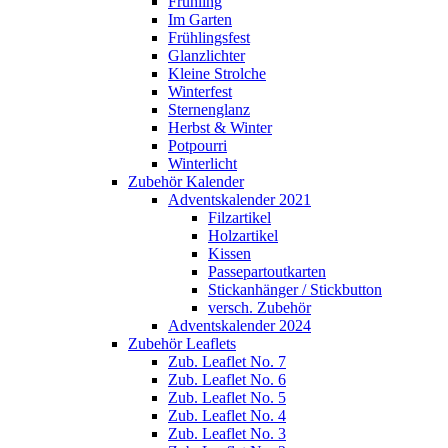
Frühling
Im Garten
Frühlingsfest
Glanzlichter
Kleine Strolche
Winterfest
Sternenglanz
Herbst & Winter
Potpourri
Winterlicht
Zubehör Kalender
Adventskalender 2021
Filzartikel
Holzartikel
Kissen
Passepartoutkarten
Stickanhänger / Stickbutton
versch. Zubehör
Adventskalender 2024
Zubehör Leaflets
Zub. Leaflet No. 7
Zub. Leaflet No. 6
Zub. Leaflet No. 5
Zub. Leaflet No. 4
Zub. Leaflet No. 3