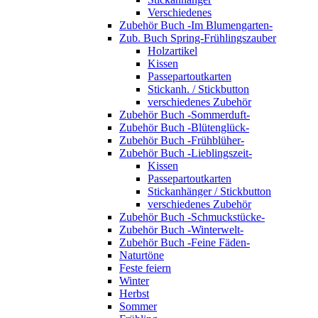
Verschiedenes
Zubehör Buch -Im Blumengarten-
Zub. Buch Spring-Frühlingszauber
Holzartikel
Kissen
Passepartoutkarten
Stickanh. / Stickbutton
verschiedenes Zubehör
Zubehör Buch -Sommerduft-
Zubehör Buch -Blütenglück-
Zubehör Buch -Frühblüher-
Zubehör Buch -Lieblingszeit-
Kissen
Passepartoutkarten
Stickanhänger / Stickbutton
verschiedenes Zubehör
Zubehör Buch -Schmuckstücke-
Zubehör Buch -Winterwelt-
Zubehör Buch -Feine Fäden-
Naturtöne
Feste feiern
Winter
Herbst
Sommer