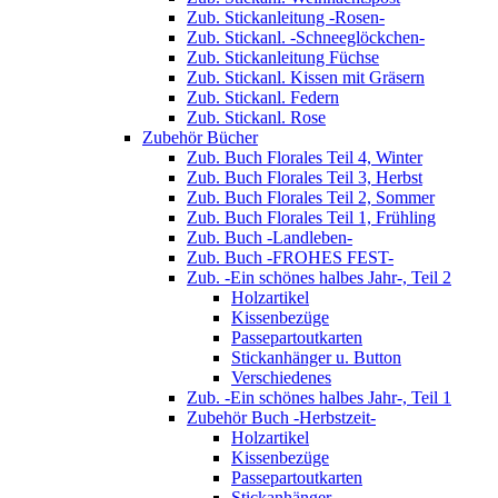
Zub. Stickanleitung -Rosen-
Zub. Stickanl. -Schneeglöckchen-
Zub. Stickanleitung Füchse
Zub. Stickanl. Kissen mit Gräsern
Zub. Stickanl. Federn
Zub. Stickanl. Rose
Zubehör Bücher
Zub. Buch Florales Teil 4, Winter
Zub. Buch Florales Teil 3, Herbst
Zub. Buch Florales Teil 2, Sommer
Zub. Buch Florales Teil 1, Frühling
Zub. Buch -Landleben-
Zub. Buch -FROHES FEST-
Zub. -Ein schönes halbes Jahr-, Teil 2
Holzartikel
Kissenbezüge
Passepartoutkarten
Stickanhänger u. Button
Verschiedenes
Zub. -Ein schönes halbes Jahr-, Teil 1
Zubehör Buch -Herbstzeit-
Holzartikel
Kissenbezüge
Passepartoutkarten
Stickanhänger