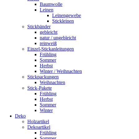
Baumwolle
Leinen
Leinengewebe
Stickleinen
Stickbänder
gebleicht
natur / ungebleicht
reinweiß
Einzel-Stickanleitungen
Frühling
Sommer
Herbst
Winter / Weihnachten
Stickpackungen
Weihnachten
Stick-Pakete
Frühling
Herbst
Sommer
Winter
Deko
Holzartikel
Dekoartikel
Frühling
Sommer