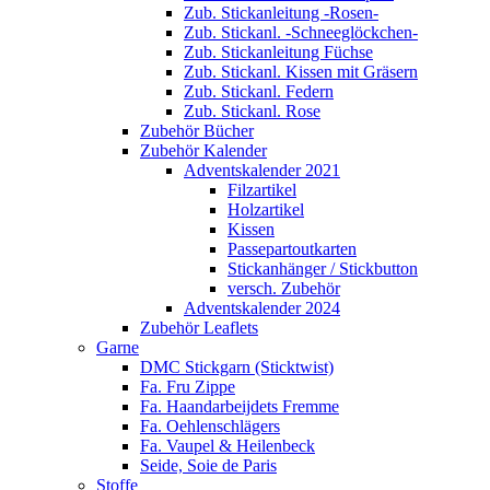
Zub. Stickanleitung -Rosen-
Zub. Stickanl. -Schneeglöckchen-
Zub. Stickanleitung Füchse
Zub. Stickanl. Kissen mit Gräsern
Zub. Stickanl. Federn
Zub. Stickanl. Rose
Zubehör Bücher
Zubehör Kalender
Adventskalender 2021
Filzartikel
Holzartikel
Kissen
Passepartoutkarten
Stickanhänger / Stickbutton
versch. Zubehör
Adventskalender 2024
Zubehör Leaflets
Garne
DMC Stickgarn (Sticktwist)
Fa. Fru Zippe
Fa. Haandarbeijdets Fremme
Fa. Oehlenschlägers
Fa. Vaupel & Heilenbeck
Seide, Soie de Paris
Stoffe