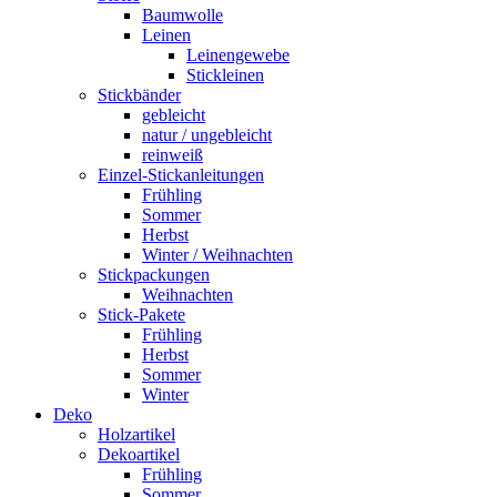
Baumwolle
Leinen
Leinengewebe
Stickleinen
Stickbänder
gebleicht
natur / ungebleicht
reinweiß
Einzel-Stickanleitungen
Frühling
Sommer
Herbst
Winter / Weihnachten
Stickpackungen
Weihnachten
Stick-Pakete
Frühling
Herbst
Sommer
Winter
Deko
Holzartikel
Dekoartikel
Frühling
Sommer