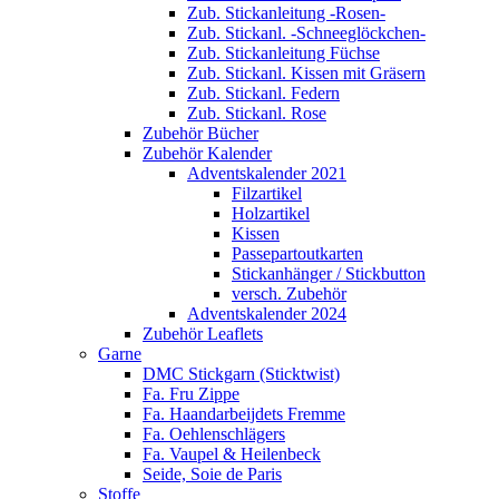
Zub. Stickanleitung -Rosen-
Zub. Stickanl. -Schneeglöckchen-
Zub. Stickanleitung Füchse
Zub. Stickanl. Kissen mit Gräsern
Zub. Stickanl. Federn
Zub. Stickanl. Rose
Zubehör Bücher
Zubehör Kalender
Adventskalender 2021
Filzartikel
Holzartikel
Kissen
Passepartoutkarten
Stickanhänger / Stickbutton
versch. Zubehör
Adventskalender 2024
Zubehör Leaflets
Garne
DMC Stickgarn (Sticktwist)
Fa. Fru Zippe
Fa. Haandarbeijdets Fremme
Fa. Oehlenschlägers
Fa. Vaupel & Heilenbeck
Seide, Soie de Paris
Stoffe