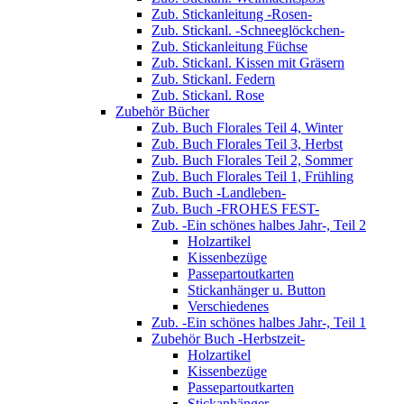
Zub. Stickanleitung -Rosen-
Zub. Stickanl. -Schneeglöckchen-
Zub. Stickanleitung Füchse
Zub. Stickanl. Kissen mit Gräsern
Zub. Stickanl. Federn
Zub. Stickanl. Rose
Zubehör Bücher
Zub. Buch Florales Teil 4, Winter
Zub. Buch Florales Teil 3, Herbst
Zub. Buch Florales Teil 2, Sommer
Zub. Buch Florales Teil 1, Frühling
Zub. Buch -Landleben-
Zub. Buch -FROHES FEST-
Zub. -Ein schönes halbes Jahr-, Teil 2
Holzartikel
Kissenbezüge
Passepartoutkarten
Stickanhänger u. Button
Verschiedenes
Zub. -Ein schönes halbes Jahr-, Teil 1
Zubehör Buch -Herbstzeit-
Holzartikel
Kissenbezüge
Passepartoutkarten
Stickanhänger