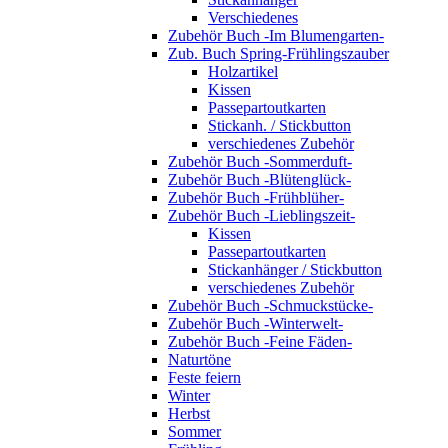
Verschiedenes
Zubehör Buch -Im Blumengarten-
Zub. Buch Spring-Frühlingszauber
Holzartikel
Kissen
Passepartoutkarten
Stickanh. / Stickbutton
verschiedenes Zubehör
Zubehör Buch -Sommerduft-
Zubehör Buch -Blütenglück-
Zubehör Buch -Frühblüher-
Zubehör Buch -Lieblingszeit-
Kissen
Passepartoutkarten
Stickanhänger / Stickbutton
verschiedenes Zubehör
Zubehör Buch -Schmuckstücke-
Zubehör Buch -Winterwelt-
Zubehör Buch -Feine Fäden-
Naturtöne
Feste feiern
Winter
Herbst
Sommer