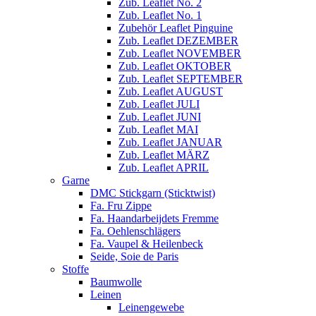
Zub. Leaflet No. 2
Zub. Leaflet No. 1
Zubehör Leaflet Pinguine
Zub. Leaflet DEZEMBER
Zub. Leaflet NOVEMBER
Zub. Leaflet OKTOBER
Zub. Leaflet SEPTEMBER
Zub. Leaflet AUGUST
Zub. Leaflet JULI
Zub. Leaflet JUNI
Zub. Leaflet MAI
Zub. Leaflet JANUAR
Zub. Leaflet MÄRZ
Zub. Leaflet APRIL
Garne
DMC Stickgarn (Sticktwist)
Fa. Fru Zippe
Fa. Haandarbeijdets Fremme
Fa. Oehlenschlägers
Fa. Vaupel & Heilenbeck
Seide, Soie de Paris
Stoffe
Baumwolle
Leinen
Leinengewebe