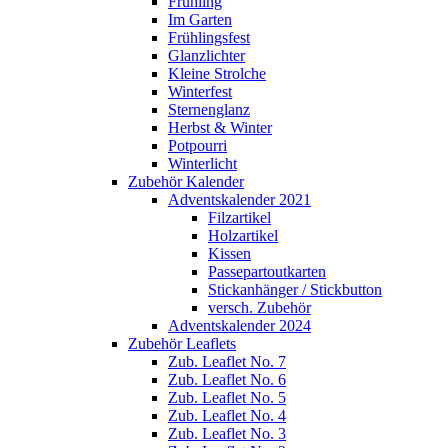
Frühling
Im Garten
Frühlingsfest
Glanzlichter
Kleine Strolche
Winterfest
Sternenglanz
Herbst & Winter
Potpourri
Winterlicht
Zubehör Kalender
Adventskalender 2021
Filzartikel
Holzartikel
Kissen
Passepartoutkarten
Stickanhänger / Stickbutton
versch. Zubehör
Adventskalender 2024
Zubehör Leaflets
Zub. Leaflet No. 7
Zub. Leaflet No. 6
Zub. Leaflet No. 5
Zub. Leaflet No. 4
Zub. Leaflet No. 3