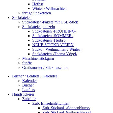
Herbst
Winter / Weihnachten
fertige Stickereien
Stickdateien
Stickdateien-Pakete mit USB-Stick
Stickdateien, einzeln
Stickdateien -FRÜHLING-
Stickdateien -SOMMER-
Stickdateien -Herbst-
NEUE STICKDATEIEN
Stickd. -Weihnachten / Winter-
Stickdateien -Thema Vögel-
Maschinenstickgarn
Stoffe
Gratismuster / Stickmaschine
Bücher / Leaflets / Kalender
Kalender
Bücher
Leaflets
Handstickerei
Zubehör
Zub. Einzelanleitungen
Zub. Stickanl. -Sonnenblume-
Zub. Stickanl. Weihnachtspost