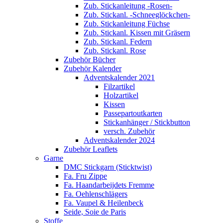
Zub. Stickanleitung -Rosen-
Zub. Stickanl. -Schneeglöckchen-
Zub. Stickanleitung Füchse
Zub. Stickanl. Kissen mit Gräsern
Zub. Stickanl. Federn
Zub. Stickanl. Rose
Zubehör Bücher
Zubehör Kalender
Adventskalender 2021
Filzartikel
Holzartikel
Kissen
Passepartoutkarten
Stickanhänger / Stickbutton
versch. Zubehör
Adventskalender 2024
Zubehör Leaflets
Garne
DMC Stickgarn (Sticktwist)
Fa. Fru Zippe
Fa. Haandarbeijdets Fremme
Fa. Oehlenschlägers
Fa. Vaupel & Heilenbeck
Seide, Soie de Paris
Stoffe