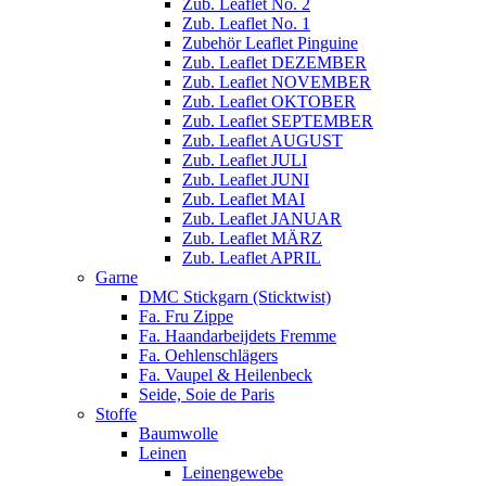
Zub. Leaflet No. 2
Zub. Leaflet No. 1
Zubehör Leaflet Pinguine
Zub. Leaflet DEZEMBER
Zub. Leaflet NOVEMBER
Zub. Leaflet OKTOBER
Zub. Leaflet SEPTEMBER
Zub. Leaflet AUGUST
Zub. Leaflet JULI
Zub. Leaflet JUNI
Zub. Leaflet MAI
Zub. Leaflet JANUAR
Zub. Leaflet MÄRZ
Zub. Leaflet APRIL
Garne
DMC Stickgarn (Sticktwist)
Fa. Fru Zippe
Fa. Haandarbeijdets Fremme
Fa. Oehlenschlägers
Fa. Vaupel & Heilenbeck
Seide, Soie de Paris
Stoffe
Baumwolle
Leinen
Leinengewebe