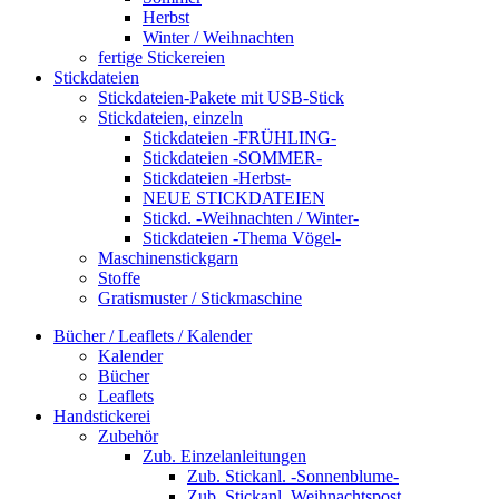
Herbst
Winter / Weihnachten
fertige Stickereien
Stickdateien
Stickdateien-Pakete mit USB-Stick
Stickdateien, einzeln
Stickdateien -FRÜHLING-
Stickdateien -SOMMER-
Stickdateien -Herbst-
NEUE STICKDATEIEN
Stickd. -Weihnachten / Winter-
Stickdateien -Thema Vögel-
Maschinenstickgarn
Stoffe
Gratismuster / Stickmaschine
Bücher / Leaflets / Kalender
Kalender
Bücher
Leaflets
Handstickerei
Zubehör
Zub. Einzelanleitungen
Zub. Stickanl. -Sonnenblume-
Zub. Stickanl. Weihnachtspost