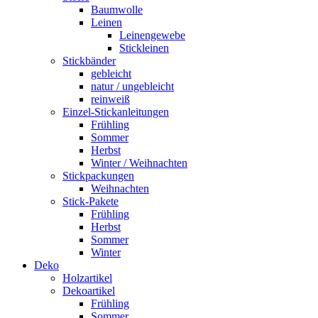
Baumwolle
Leinen
Leinengewebe
Stickleinen
Stickbänder
gebleicht
natur / ungebleicht
reinweiß
Einzel-Stickanleitungen
Frühling
Sommer
Herbst
Winter / Weihnachten
Stickpackungen
Weihnachten
Stick-Pakete
Frühling
Herbst
Sommer
Winter
Deko
Holzartikel
Dekoartikel
Frühling
Sommer