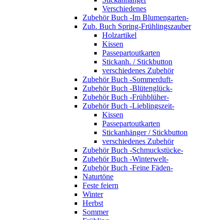
Verschiedenes
Zubehör Buch -Im Blumengarten-
Zub. Buch Spring-Frühlingszauber
Holzartikel
Kissen
Passepartoutkarten
Stickanh. / Stickbutton
verschiedenes Zubehör
Zubehör Buch -Sommerduft-
Zubehör Buch -Blütenglück-
Zubehör Buch -Frühblüher-
Zubehör Buch -Lieblingszeit-
Kissen
Passepartoutkarten
Stickanhänger / Stickbutton
verschiedenes Zubehör
Zubehör Buch -Schmuckstücke-
Zubehör Buch -Winterwelt-
Zubehör Buch -Feine Fäden-
Naturtöne
Feste feiern
Winter
Herbst
Sommer