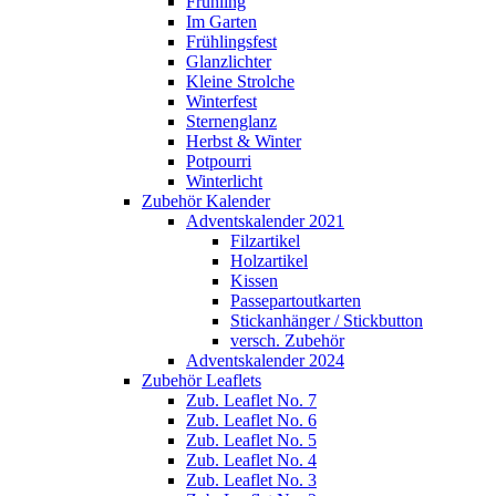
Frühling
Im Garten
Frühlingsfest
Glanzlichter
Kleine Strolche
Winterfest
Sternenglanz
Herbst & Winter
Potpourri
Winterlicht
Zubehör Kalender
Adventskalender 2021
Filzartikel
Holzartikel
Kissen
Passepartoutkarten
Stickanhänger / Stickbutton
versch. Zubehör
Adventskalender 2024
Zubehör Leaflets
Zub. Leaflet No. 7
Zub. Leaflet No. 6
Zub. Leaflet No. 5
Zub. Leaflet No. 4
Zub. Leaflet No. 3