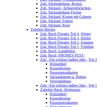
Zub. Stickanleitung -Rosen-
Zub. Stickanl. -Schneeglöckchen-
Zub. Stickanleitung Füchse
Zub. Stickanl. Kissen mit Gräsern
Zub. Stickanl. Federn
Zub. Stickanl. Rose
Zubehör Bücher
Zub. Buch Florales Teil 4, Winter
Zub. Buch Florales Teil 3, Herbst
Zub. Buch Florales Teil 2, Sommer
Zub. Buch Florales Teil 1, Frühling
Zub. Buch -Landleben-
Zub. Buch -FROHES FEST-
Zub. -Ein schönes halbes Jahr-, Teil 2
Holzartikel
Kissenbezüge
Passepartoutkarten
Stickanhänger u. Button
Verschiedenes
Zub. -Ein schönes halbes Jahr-, Teil 1
Zubehör Buch -Herbstzeit-
Holzartikel
Kissenbezüge
Passepartoutkarten
Stickanhänger