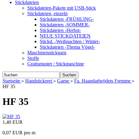
Stickdateien
Stickdateien-Pakete mit USB-Stick
Stickdateien, einzeln
Stickdateien -FRÜHLING-
Stickdateien -SOMMER-
Stickdateien -Herbst-
NEUE STICKDATEIEN
Stickd. -Weihnachten / Winter-
Stickdateien -Thema Vögel-
Maschinenstickgarn
Stoffe
Gratismuster / Stickmaschine
Suchen
Startseite
»
Handstickerei
»
Garne
»
Fa. Haandarbeijdets Fremme
»
HF 35
HF 35
1,40 EUR
0,07 EUR pro m