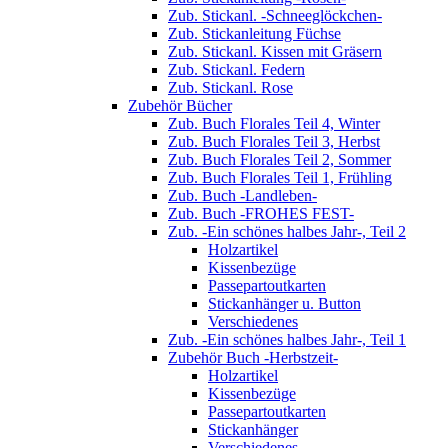
Zub. Stickanl. -Schneeglöckchen-
Zub. Stickanleitung Füchse
Zub. Stickanl. Kissen mit Gräsern
Zub. Stickanl. Federn
Zub. Stickanl. Rose
Zubehör Bücher
Zub. Buch Florales Teil 4, Winter
Zub. Buch Florales Teil 3, Herbst
Zub. Buch Florales Teil 2, Sommer
Zub. Buch Florales Teil 1, Frühling
Zub. Buch -Landleben-
Zub. Buch -FROHES FEST-
Zub. -Ein schönes halbes Jahr-, Teil 2
Holzartikel
Kissenbezüge
Passepartoutkarten
Stickanhänger u. Button
Verschiedenes
Zub. -Ein schönes halbes Jahr-, Teil 1
Zubehör Buch -Herbstzeit-
Holzartikel
Kissenbezüge
Passepartoutkarten
Stickanhänger
Verschiedenes