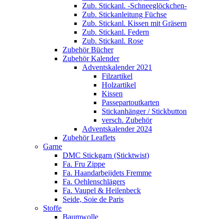
Zub. Stickanl. -Schneeglöckchen-
Zub. Stickanleitung Füchse
Zub. Stickanl. Kissen mit Gräsern
Zub. Stickanl. Federn
Zub. Stickanl. Rose
Zubehör Bücher
Zubehör Kalender
Adventskalender 2021
Filzartikel
Holzartikel
Kissen
Passepartoutkarten
Stickanhänger / Stickbutton
versch. Zubehör
Adventskalender 2024
Zubehör Leaflets
Garne
DMC Stickgarn (Sticktwist)
Fa. Fru Zippe
Fa. Haandarbeijdets Fremme
Fa. Oehlenschlägers
Fa. Vaupel & Heilenbeck
Seide, Soie de Paris
Stoffe
Baumwolle