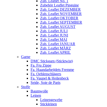
Zub. Leaflet No. 1
Zubehör Leaflet Pinguine
Zub. Leaflet DEZEMBER
Zub. Leaflet NOVEMBER
Zub. Leaflet OKTOBER
Zub. Leaflet SEPTEMBER
Zub. Leaflet AUGUST
Zub. Leaflet JULI
Zub. Leaflet JUNI
Zub. Leaflet MAI
Zub. Leaflet JANUAR
Zub. Leaflet MÄRZ
Zub. Leaflet APRIL
Garne
DMC Stickgarn (Sticktwist)
Fa. Fru Zippe
Fa. Haandarbeijdets Fremme
Fa. Oehlenschlägers
Fa. Vaupel & Heilenbeck
Seide, Soie de Paris
Stoffe
Baumwolle
Leinen
Leinengewebe
Stickleinen