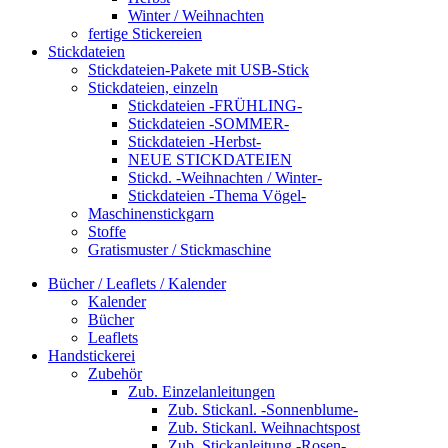
Winter / Weihnachten
fertige Stickereien
Stickdateien
Stickdateien-Pakete mit USB-Stick
Stickdateien, einzeln
Stickdateien -FRÜHLING-
Stickdateien -SOMMER-
Stickdateien -Herbst-
NEUE STICKDATEIEN
Stickd. -Weihnachten / Winter-
Stickdateien -Thema Vögel-
Maschinenstickgarn
Stoffe
Gratismuster / Stickmaschine
Bücher / Leaflets / Kalender
Kalender
Bücher
Leaflets
Handstickerei
Zubehör
Zub. Einzelanleitungen
Zub. Stickanl. -Sonnenblume-
Zub. Stickanl. Weihnachtspost
Zub. Stickanleitung -Rosen-