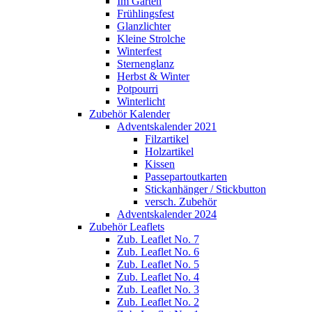
Im Garten
Frühlingsfest
Glanzlichter
Kleine Strolche
Winterfest
Sternenglanz
Herbst & Winter
Potpourri
Winterlicht
Zubehör Kalender
Adventskalender 2021
Filzartikel
Holzartikel
Kissen
Passepartoutkarten
Stickanhänger / Stickbutton
versch. Zubehör
Adventskalender 2024
Zubehör Leaflets
Zub. Leaflet No. 7
Zub. Leaflet No. 6
Zub. Leaflet No. 5
Zub. Leaflet No. 4
Zub. Leaflet No. 3
Zub. Leaflet No. 2