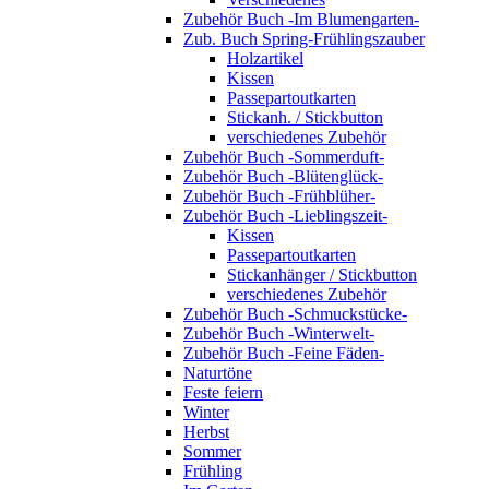
Zubehör Buch -Im Blumengarten-
Zub. Buch Spring-Frühlingszauber
Holzartikel
Kissen
Passepartoutkarten
Stickanh. / Stickbutton
verschiedenes Zubehör
Zubehör Buch -Sommerduft-
Zubehör Buch -Blütenglück-
Zubehör Buch -Frühblüher-
Zubehör Buch -Lieblingszeit-
Kissen
Passepartoutkarten
Stickanhänger / Stickbutton
verschiedenes Zubehör
Zubehör Buch -Schmuckstücke-
Zubehör Buch -Winterwelt-
Zubehör Buch -Feine Fäden-
Naturtöne
Feste feiern
Winter
Herbst
Sommer
Frühling