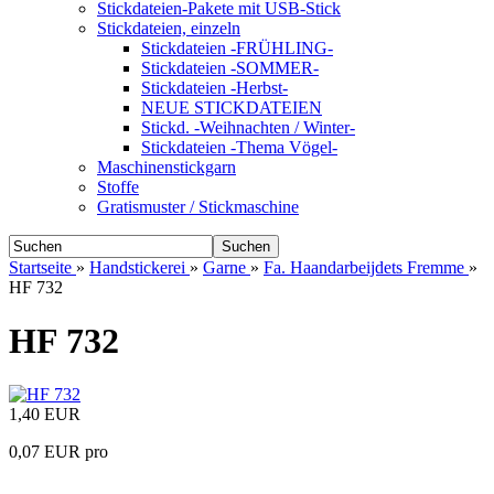
Stickdateien-Pakete mit USB-Stick
Stickdateien, einzeln
Stickdateien -FRÜHLING-
Stickdateien -SOMMER-
Stickdateien -Herbst-
NEUE STICKDATEIEN
Stickd. -Weihnachten / Winter-
Stickdateien -Thema Vögel-
Maschinenstickgarn
Stoffe
Gratismuster / Stickmaschine
Suchen
Startseite
»
Handstickerei
»
Garne
»
Fa. Haandarbeijdets Fremme
»
HF 732
HF 732
1,40 EUR
0,07 EUR pro