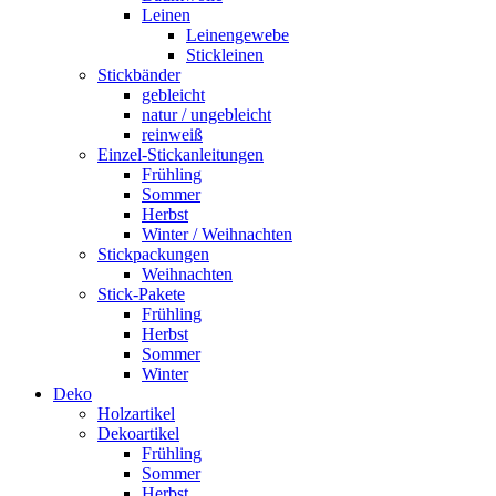
Leinen
Leinengewebe
Stickleinen
Stickbänder
gebleicht
natur / ungebleicht
reinweiß
Einzel-Stickanleitungen
Frühling
Sommer
Herbst
Winter / Weihnachten
Stickpackungen
Weihnachten
Stick-Pakete
Frühling
Herbst
Sommer
Winter
Deko
Holzartikel
Dekoartikel
Frühling
Sommer
Herbst