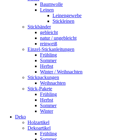
Baumwolle
Leinen
Leinengewebe
Stickleinen
Stickbänder
gebleicht
natur / ungebleicht
reinweiß
Einzel-Stickanleitungen
Frühling
Sommer
Herbst
Winter / Weihnachten
Stickpackungen
Weihnachten
Stick-Pakete
Frühling
Herbst
Sommer
Winter
Deko
Holzartikel
Dekoartikel
Frühling
Sommer