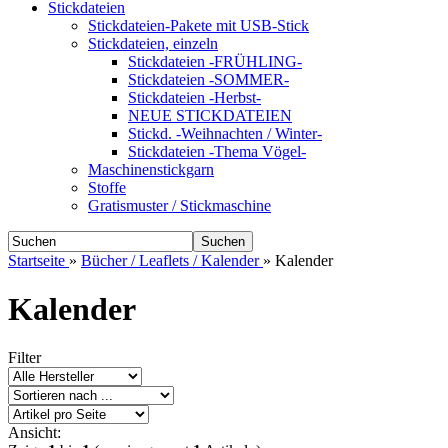
Stickdateien
Stickdateien-Pakete mit USB-Stick
Stickdateien, einzeln
Stickdateien -FRÜHLING-
Stickdateien -SOMMER-
Stickdateien -Herbst-
NEUE STICKDATEIEN
Stickd. -Weihnachten / Winter-
Stickdateien -Thema Vögel-
Maschinenstickgarn
Stoffe
Gratismuster / Stickmaschine
Suchen
Startseite
»
Bücher / Leaflets / Kalender
»
Kalender
Kalender
Filter
Ansicht: