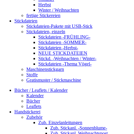
Herbst
Winter / Weihnachten
fertige Stickereien
Stickdateien
Stickdateien-Pakete mit USB-Stick
Stickdateien, einzeln
Stickdateien -FRÜHLING-
Stickdateien -SOMMER-
Stickdateien -Herbst-
NEUE STICKDATEIEN
Stickd. -Weihnachten / Winter-
Stickdateien -Thema Vögel-
Maschinenstickgarn
Stoffe
Gratismuster / Stickmaschine
Bücher / Leaflets / Kalender
Kalender
Bücher
Leaflets
Handstickerei
Zubehör
Zub. Einzelanleitungen
Zub. Stickanl. -Sonnenblume-
Zub. Stickanl. Weihnachtspost