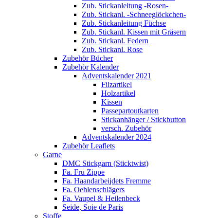
Zub. Stickanleitung -Rosen-
Zub. Stickanl. -Schneeglöckchen-
Zub. Stickanleitung Füchse
Zub. Stickanl. Kissen mit Gräsern
Zub. Stickanl. Federn
Zub. Stickanl. Rose
Zubehör Bücher
Zubehör Kalender
Adventskalender 2021
Filzartikel
Holzartikel
Kissen
Passepartoutkarten
Stickanhänger / Stickbutton
versch. Zubehör
Adventskalender 2024
Zubehör Leaflets
Garne
DMC Stickgarn (Sticktwist)
Fa. Fru Zippe
Fa. Haandarbeijdets Fremme
Fa. Oehlenschlägers
Fa. Vaupel & Heilenbeck
Seide, Soie de Paris
Stoffe