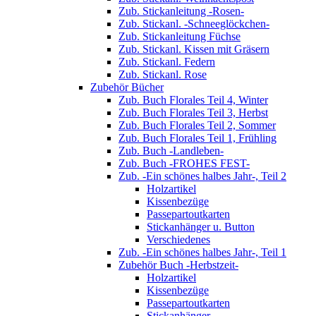
Zub. Stickanleitung -Rosen-
Zub. Stickanl. -Schneeglöckchen-
Zub. Stickanleitung Füchse
Zub. Stickanl. Kissen mit Gräsern
Zub. Stickanl. Federn
Zub. Stickanl. Rose
Zubehör Bücher
Zub. Buch Florales Teil 4, Winter
Zub. Buch Florales Teil 3, Herbst
Zub. Buch Florales Teil 2, Sommer
Zub. Buch Florales Teil 1, Frühling
Zub. Buch -Landleben-
Zub. Buch -FROHES FEST-
Zub. -Ein schönes halbes Jahr-, Teil 2
Holzartikel
Kissenbezüge
Passepartoutkarten
Stickanhänger u. Button
Verschiedenes
Zub. -Ein schönes halbes Jahr-, Teil 1
Zubehör Buch -Herbstzeit-
Holzartikel
Kissenbezüge
Passepartoutkarten
Stickanhänger