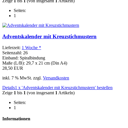
Zeige
1
bis
1
(von insgesamt
1
Artikeln)
Seiten:
1
Adventskalender mit Kreuzstichmustern
Lieferzeit:
1 Woche *
Seitenzahl
:
26
Einband
:
Spiralbindung
Maße (L/B)
:
29,7 x 21 cm (Din A4)
28,50 EUR
inkl. 7 % MwSt. zzgl.
Versandkosten
Details
1 x 'Adventskalender mit Kreuzstichmustern' bestellen
Zeige
1
bis
1
(von insgesamt
1
Artikeln)
Seiten:
1
Informationen