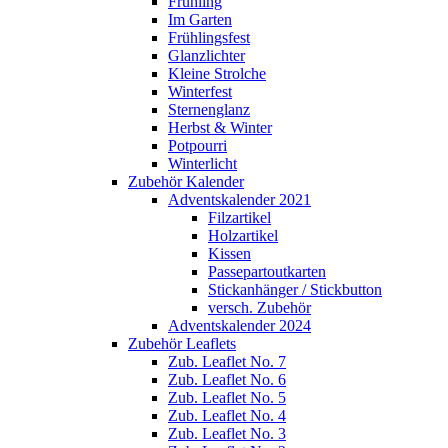
Frühling
Im Garten
Frühlingsfest
Glanzlichter
Kleine Strolche
Winterfest
Sternenglanz
Herbst & Winter
Potpourri
Winterlicht
Zubehör Kalender
Adventskalender 2021
Filzartikel
Holzartikel
Kissen
Passepartoutkarten
Stickanhänger / Stickbutton
versch. Zubehör
Adventskalender 2024
Zubehör Leaflets
Zub. Leaflet No. 7
Zub. Leaflet No. 6
Zub. Leaflet No. 5
Zub. Leaflet No. 4
Zub. Leaflet No. 3