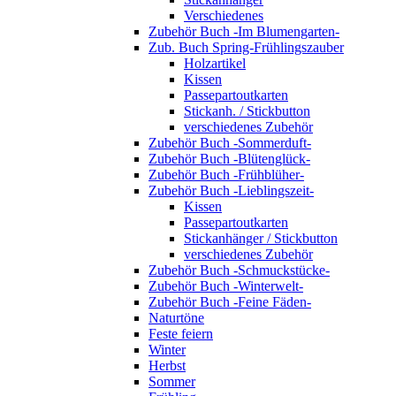
Verschiedenes
Zubehör Buch -Im Blumengarten-
Zub. Buch Spring-Frühlingszauber
Holzartikel
Kissen
Passepartoutkarten
Stickanh. / Stickbutton
verschiedenes Zubehör
Zubehör Buch -Sommerduft-
Zubehör Buch -Blütenglück-
Zubehör Buch -Frühblüher-
Zubehör Buch -Lieblingszeit-
Kissen
Passepartoutkarten
Stickanhänger / Stickbutton
verschiedenes Zubehör
Zubehör Buch -Schmuckstücke-
Zubehör Buch -Winterwelt-
Zubehör Buch -Feine Fäden-
Naturtöne
Feste feiern
Winter
Herbst
Sommer