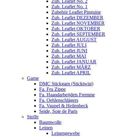
Zub. Leaflet No. 2
Zub. Leaflet No. 1
Zubehör Leaflet Pinguine
Zub. Leaflet DEZEMBER
Zub. Leaflet NOVEMBER
Zub. Leaflet OKTOBER
Zub. Leaflet SEPTEMBER
Zub. Leaflet AUGUST
Zub. Leaflet JULI
Zub. Leaflet JUNI
Zub. Leaflet MAI
Zub. Leaflet JANUAR
Zub. Leaflet MÄRZ
Zub. Leaflet APRIL
Garne
DMC Stickgarn (Sticktwist)
Fa. Fru Zippe
Fa. Haandarbeijdets Fremme
Fa. Oehlenschlägers
Fa. Vaupel & Heilenbeck
Seide, Soie de Paris
Stoffe
Baumwolle
Leinen
Leinengewebe