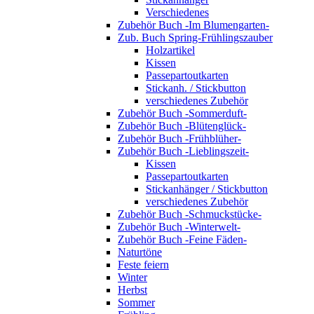
Verschiedenes
Zubehör Buch -Im Blumengarten-
Zub. Buch Spring-Frühlingszauber
Holzartikel
Kissen
Passepartoutkarten
Stickanh. / Stickbutton
verschiedenes Zubehör
Zubehör Buch -Sommerduft-
Zubehör Buch -Blütenglück-
Zubehör Buch -Frühblüher-
Zubehör Buch -Lieblingszeit-
Kissen
Passepartoutkarten
Stickanhänger / Stickbutton
verschiedenes Zubehör
Zubehör Buch -Schmuckstücke-
Zubehör Buch -Winterwelt-
Zubehör Buch -Feine Fäden-
Naturtöne
Feste feiern
Winter
Herbst
Sommer