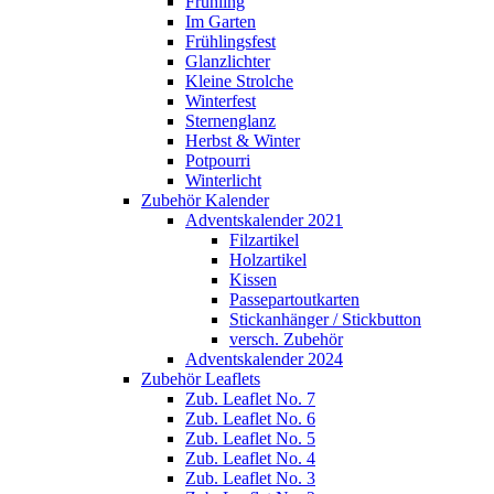
Frühling
Im Garten
Frühlingsfest
Glanzlichter
Kleine Strolche
Winterfest
Sternenglanz
Herbst & Winter
Potpourri
Winterlicht
Zubehör Kalender
Adventskalender 2021
Filzartikel
Holzartikel
Kissen
Passepartoutkarten
Stickanhänger / Stickbutton
versch. Zubehör
Adventskalender 2024
Zubehör Leaflets
Zub. Leaflet No. 7
Zub. Leaflet No. 6
Zub. Leaflet No. 5
Zub. Leaflet No. 4
Zub. Leaflet No. 3