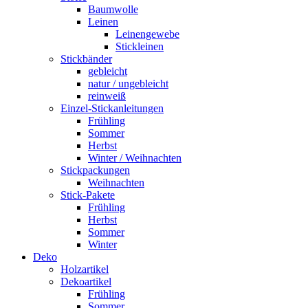
Baumwolle
Leinen
Leinengewebe
Stickleinen
Stickbänder
gebleicht
natur / ungebleicht
reinweiß
Einzel-Stickanleitungen
Frühling
Sommer
Herbst
Winter / Weihnachten
Stickpackungen
Weihnachten
Stick-Pakete
Frühling
Herbst
Sommer
Winter
Deko
Holzartikel
Dekoartikel
Frühling
Sommer