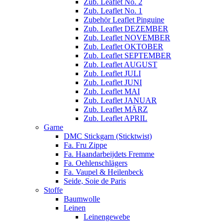
Zub. Leaflet No. 2
Zub. Leaflet No. 1
Zubehör Leaflet Pinguine
Zub. Leaflet DEZEMBER
Zub. Leaflet NOVEMBER
Zub. Leaflet OKTOBER
Zub. Leaflet SEPTEMBER
Zub. Leaflet AUGUST
Zub. Leaflet JULI
Zub. Leaflet JUNI
Zub. Leaflet MAI
Zub. Leaflet JANUAR
Zub. Leaflet MÄRZ
Zub. Leaflet APRIL
Garne
DMC Stickgarn (Sticktwist)
Fa. Fru Zippe
Fa. Haandarbeijdets Fremme
Fa. Oehlenschlägers
Fa. Vaupel & Heilenbeck
Seide, Soie de Paris
Stoffe
Baumwolle
Leinen
Leinengewebe