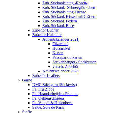
Zub. Stickanleitung -Rosen-
Zub. Stickanl. -Schneeglöckchen-
Zub. Stickanleitung Füchse
Zub. Stickanl. Kissen mit Gräsern
Zub. Stickanl. Federn
Zub. Stickanl. Rose
Zubehör Bücher
Zubehör Kalender
Adventskalender 2021
Filzartikel
Holzartikel
Kissen
Passepartoutkarten
Stickanhänger / Stickbutton
versch. Zubehör
Adventskalender 2024
Zubehör Leaflets
Garne
DMC Stickgarn (Sticktwist)
Fa. Fru Zippe
Fa. Haandarbeijdets Fremme
Fa. Oehlenschlägers
Fa. Vaupel & Heilenbeck
Seide, Soie de Paris
Stoffe