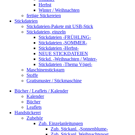
Herbst
Winter / Weihnachten
fertige Stickereien
Stickdateien
Stickdateien-Pakete mit USB-Stick
Stickdateien, einzeln
Stickdateien -FRÜHLING-
Stickdateien -SOMMER-
Stickdateien -Herbst-
NEUE STICKDATEIEN
Stickd. -Weihnachten / Winter-
Stickdateien -Thema Vögel-
Maschinenstickgarn
Stoffe
Gratismuster / Stickmaschine
Bücher / Leaflets / Kalender
Kalender
Bücher
Leaflets
Handstickerei
Zubehör
Zub. Einzelanleitungen
Zub. Stickanl. -Sonnenblume-
Zub. Stickanl. Weihnachtspost