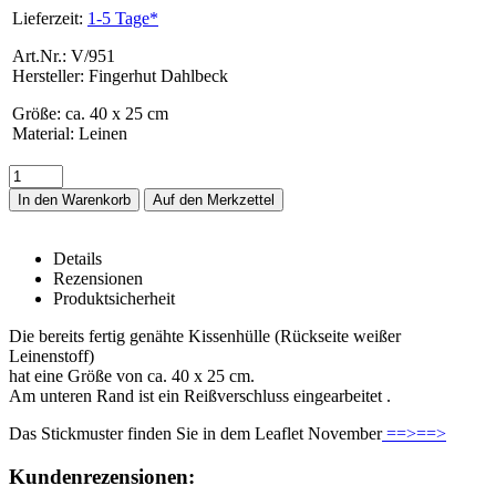
Lieferzeit:
1-5 Tage*
Art.Nr.: V/951
Hersteller: Fingerhut Dahlbeck
Größe
:
ca. 40 x 25 cm
Material
:
Leinen
In den Warenkorb
Details
Rezensionen
Produktsicherheit
Kissenhülle -weiße Häuser- – Details
Die bereits fertig genähte Kissenhülle (Rückseite weißer
Leinenstoff)
hat eine Größe von ca. 40 x 25 cm.
Am unteren Rand ist ein Reißverschluss eingearbeitet .
Das Stickmuster finden Sie in dem Leaflet November
==>==>
Rezensionen
Kundenrezensionen: