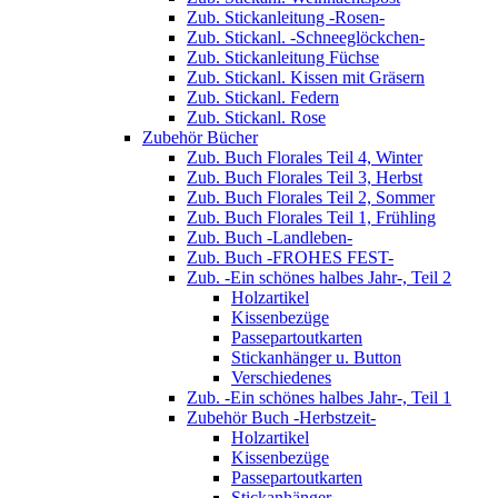
Zub. Stickanleitung -Rosen-
Zub. Stickanl. -Schneeglöckchen-
Zub. Stickanleitung Füchse
Zub. Stickanl. Kissen mit Gräsern
Zub. Stickanl. Federn
Zub. Stickanl. Rose
Zubehör Bücher
Zub. Buch Florales Teil 4, Winter
Zub. Buch Florales Teil 3, Herbst
Zub. Buch Florales Teil 2, Sommer
Zub. Buch Florales Teil 1, Frühling
Zub. Buch -Landleben-
Zub. Buch -FROHES FEST-
Zub. -Ein schönes halbes Jahr-, Teil 2
Holzartikel
Kissenbezüge
Passepartoutkarten
Stickanhänger u. Button
Verschiedenes
Zub. -Ein schönes halbes Jahr-, Teil 1
Zubehör Buch -Herbstzeit-
Holzartikel
Kissenbezüge
Passepartoutkarten
Stickanhänger