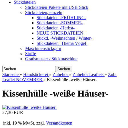
Stickdateien
Stickdateien-Pakete mit USB-Stick
Stickdateien, einzeln
Stickdateien -FRÜHLING-
Stickdateien -SOMMER-
Stickdateien -Herbst-
NEUE STICKDATEIEN
Stickd. -Weihnachten / Winter-
Stickdateien -Thema Vögel-
Maschinenstickgarn
Stoffe
Gratismuster / Stickmaschine
Suchen
Startseite
»
Handstickerei
»
Zubehör
»
Zubehör Leaflets
»
Zub.
Leaflet NOVEMBER
»
Kissenhülle -weiße Häuser-
Kissenhülle -weiße Häuser-
27,30 EUR
inkl. 19 % MwSt. zzgl.
Versandkosten