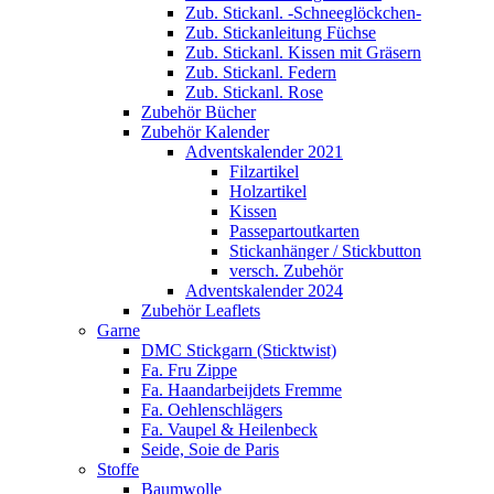
Zub. Stickanl. -Schneeglöckchen-
Zub. Stickanleitung Füchse
Zub. Stickanl. Kissen mit Gräsern
Zub. Stickanl. Federn
Zub. Stickanl. Rose
Zubehör Bücher
Zubehör Kalender
Adventskalender 2021
Filzartikel
Holzartikel
Kissen
Passepartoutkarten
Stickanhänger / Stickbutton
versch. Zubehör
Adventskalender 2024
Zubehör Leaflets
Garne
DMC Stickgarn (Sticktwist)
Fa. Fru Zippe
Fa. Haandarbeijdets Fremme
Fa. Oehlenschlägers
Fa. Vaupel & Heilenbeck
Seide, Soie de Paris
Stoffe
Baumwolle