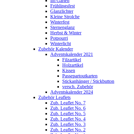
Im Garten
Frühlingsfest
Glanzlichter
Kleine Strolche
Winterfest
Sternenglanz
Herbst & Winter
Potpourri
Winterlicht
Zubehör Kalender
Adventskalender 2021
Filzartikel
Holzartikel
Kissen
Passepartoutkarten
Stickanhänger / Stickbutton
versch. Zubehör
Adventskalender 2024
Zubehör Leaflets
Zub. Leaflet No. 7
Zub. Leaflet No. 6
Zub. Leaflet No. 5
Zub. Leaflet No. 4
Zub. Leaflet No. 3
Zub. Leaflet No. 2