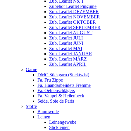
Zub. Leaflet No. 1
Zubehör Leaflet Pinguine
Zub. Leaflet DEZEMBER
Zub. Leaflet NOVEMBER
Zub. Leaflet OKTOBER
Zub. Leaflet SEPTEMBER
Zub. Leaflet AUGUST
Zub. Leaflet JULI
Zub. Leaflet JUNI
Zub. Leaflet MAI
Zub. Leaflet JANUAR
Zub. Leaflet MÄRZ
Zub. Leaflet APRIL
Garne
DMC Stickgarn (Sticktwist)
Fa. Fru Zippe
Fa. Haandarbeijdets Fremme
Fa. Oehlenschlägers
Fa. Vaupel & Heilenbeck
Seide, Soie de Paris
Stoffe
Baumwolle
Leinen
Leinengewebe
Stickleinen