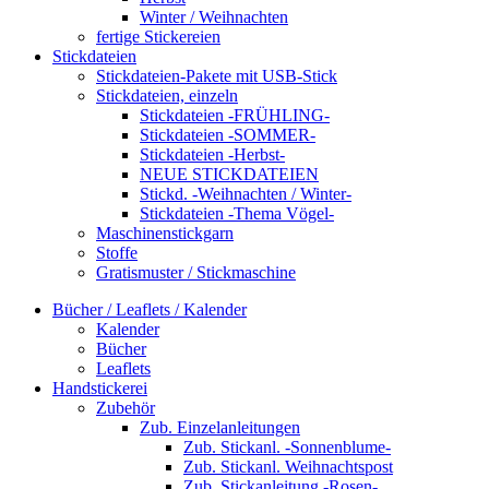
Winter / Weihnachten
fertige Stickereien
Stickdateien
Stickdateien-Pakete mit USB-Stick
Stickdateien, einzeln
Stickdateien -FRÜHLING-
Stickdateien -SOMMER-
Stickdateien -Herbst-
NEUE STICKDATEIEN
Stickd. -Weihnachten / Winter-
Stickdateien -Thema Vögel-
Maschinenstickgarn
Stoffe
Gratismuster / Stickmaschine
Bücher / Leaflets / Kalender
Kalender
Bücher
Leaflets
Handstickerei
Zubehör
Zub. Einzelanleitungen
Zub. Stickanl. -Sonnenblume-
Zub. Stickanl. Weihnachtspost
Zub. Stickanleitung -Rosen-