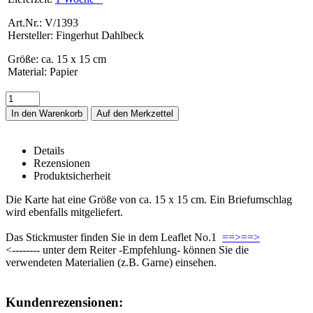
Art.Nr.: V/1393
Hersteller: Fingerhut Dahlbeck
Größe
:
ca. 15 x 15 cm
Material
:
Papier
In den Warenkorb
Details
Rezensionen
Produktsicherheit
PP-Karte -Schneeglöckchen- – Details
Die Karte hat eine Größe von ca. 15 x 15 cm. Ein Briefumschlag
wird ebenfalls mitgeliefert.
Das Stickmuster finden Sie in dem Leaflet No.1
==>==>
<-------- unter dem Reiter -Empfehlung- können Sie die
verwendeten Materialien (z.B. Garne) einsehen.
Rezensionen
Kundenrezensionen: