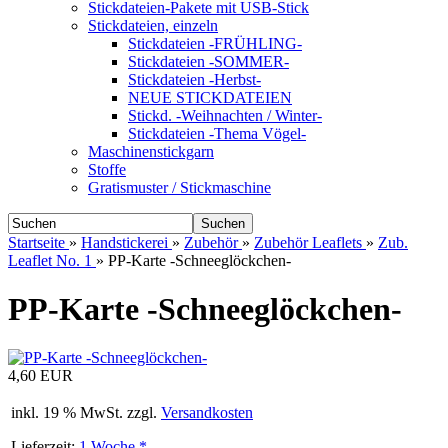
Stickdateien-Pakete mit USB-Stick
Stickdateien, einzeln
Stickdateien -FRÜHLING-
Stickdateien -SOMMER-
Stickdateien -Herbst-
NEUE STICKDATEIEN
Stickd. -Weihnachten / Winter-
Stickdateien -Thema Vögel-
Maschinenstickgarn
Stoffe
Gratismuster / Stickmaschine
Suchen
Startseite
»
Handstickerei
»
Zubehör
»
Zubehör Leaflets
»
Zub.
Leaflet No. 1
»
PP-Karte -Schneeglöckchen-
PP-Karte -Schneeglöckchen-
4,60 EUR
inkl. 19 % MwSt. zzgl.
Versandkosten
Lieferzeit:
1 Woche *