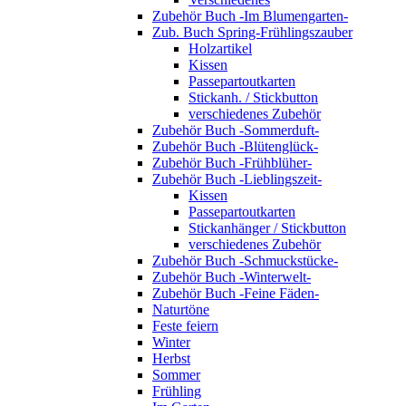
Zubehör Buch -Im Blumengarten-
Zub. Buch Spring-Frühlingszauber
Holzartikel
Kissen
Passepartoutkarten
Stickanh. / Stickbutton
verschiedenes Zubehör
Zubehör Buch -Sommerduft-
Zubehör Buch -Blütenglück-
Zubehör Buch -Frühblüher-
Zubehör Buch -Lieblingszeit-
Kissen
Passepartoutkarten
Stickanhänger / Stickbutton
verschiedenes Zubehör
Zubehör Buch -Schmuckstücke-
Zubehör Buch -Winterwelt-
Zubehör Buch -Feine Fäden-
Naturtöne
Feste feiern
Winter
Herbst
Sommer
Frühling