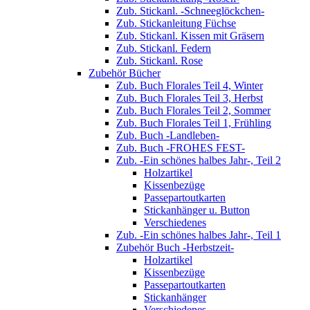
Zub. Stickanl. -Schneeglöckchen-
Zub. Stickanleitung Füchse
Zub. Stickanl. Kissen mit Gräsern
Zub. Stickanl. Federn
Zub. Stickanl. Rose
Zubehör Bücher
Zub. Buch Florales Teil 4, Winter
Zub. Buch Florales Teil 3, Herbst
Zub. Buch Florales Teil 2, Sommer
Zub. Buch Florales Teil 1, Frühling
Zub. Buch -Landleben-
Zub. Buch -FROHES FEST-
Zub. -Ein schönes halbes Jahr-, Teil 2
Holzartikel
Kissenbezüge
Passepartoutkarten
Stickanhänger u. Button
Verschiedenes
Zub. -Ein schönes halbes Jahr-, Teil 1
Zubehör Buch -Herbstzeit-
Holzartikel
Kissenbezüge
Passepartoutkarten
Stickanhänger
Verschiedenes