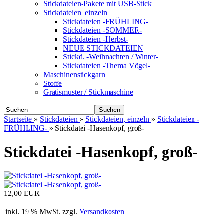
Stickdateien-Pakete mit USB-Stick
Stickdateien, einzeln
Stickdateien -FRÜHLING-
Stickdateien -SOMMER-
Stickdateien -Herbst-
NEUE STICKDATEIEN
Stickd. -Weihnachten / Winter-
Stickdateien -Thema Vögel-
Maschinenstickgarn
Stoffe
Gratismuster / Stickmaschine
Suchen
Startseite
»
Stickdateien
»
Stickdateien, einzeln
»
Stickdateien -
FRÜHLING-
»
Stickdatei -Hasenkopf, groß-
Stickdatei -Hasenkopf, groß-
12,00 EUR
inkl. 19 % MwSt. zzgl.
Versandkosten