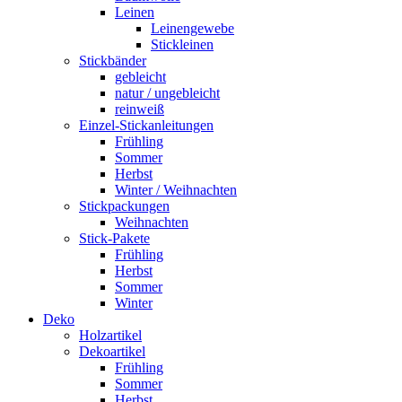
Leinen
Leinengewebe
Stickleinen
Stickbänder
gebleicht
natur / ungebleicht
reinweiß
Einzel-Stickanleitungen
Frühling
Sommer
Herbst
Winter / Weihnachten
Stickpackungen
Weihnachten
Stick-Pakete
Frühling
Herbst
Sommer
Winter
Deko
Holzartikel
Dekoartikel
Frühling
Sommer
Herbst