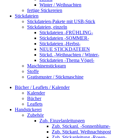
Winter / Weihnachten
fertige Stickereien
Stickdateien
Stickdateien-Pakete mit USB-Stick
Stickdateien, einzeln
Stickdateien -FRÜHLING-
Stickdateien -SOMMER-
Stickdateien -Herbst-
NEUE STICKDATEIEN
Stickd. -Weihnachten / Winter-
Stickdateien -Thema Vögel-
Maschinenstickgarn
Stoffe
Gratismuster / Stickmaschine
Bücher / Leaflets / Kalender
Kalender
Bücher
Leaflets
Handstickerei
Zubehör
Zub. Einzelanleitungen
Zub. Stickanl. -Sonnenblume-
Zub. Stickanl. Weihnachtspost
Zub. Stickanleitung -Rosen-