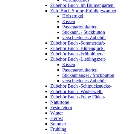
Zubehör Buch -Im Blumengarten-
Zub. Buch Spring-Frühlingszauber
Holzartikel
Kissen
Passepartoutkarten
Stickanh. / Stickbutton
verschiedenes Zubehör
Zubehör Buch -Sommerduft-
Zubehör Buch -Blütenglück-
Zubehör Buch -Frühblüher-
Zubehör Buch -Lieblingszeit-
Kissen
Passepartoutkarten
Stickanhänger / Stickbutton
verschiedenes Zubehör
Zubehör Buch -Schmuckstücke-
Zubehör Buch -Winterwelt-
Zubehör Buch -Feine Fäden-
Naturtöne
Feste feiern
Winter
Herbst
Sommer
Frühling