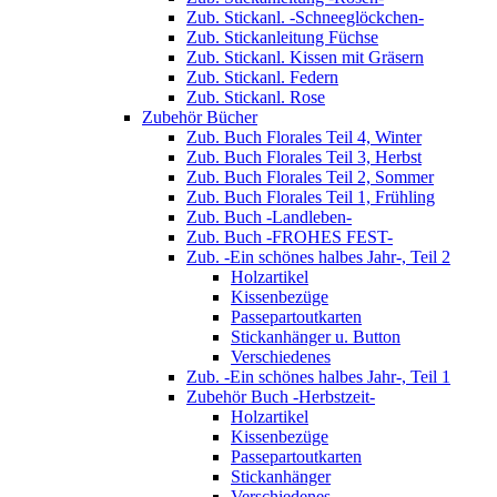
Zub. Stickanl. -Schneeglöckchen-
Zub. Stickanleitung Füchse
Zub. Stickanl. Kissen mit Gräsern
Zub. Stickanl. Federn
Zub. Stickanl. Rose
Zubehör Bücher
Zub. Buch Florales Teil 4, Winter
Zub. Buch Florales Teil 3, Herbst
Zub. Buch Florales Teil 2, Sommer
Zub. Buch Florales Teil 1, Frühling
Zub. Buch -Landleben-
Zub. Buch -FROHES FEST-
Zub. -Ein schönes halbes Jahr-, Teil 2
Holzartikel
Kissenbezüge
Passepartoutkarten
Stickanhänger u. Button
Verschiedenes
Zub. -Ein schönes halbes Jahr-, Teil 1
Zubehör Buch -Herbstzeit-
Holzartikel
Kissenbezüge
Passepartoutkarten
Stickanhänger
Verschiedenes