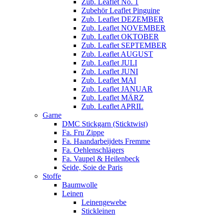
Zub. Leaflet No. 1
Zubehör Leaflet Pinguine
Zub. Leaflet DEZEMBER
Zub. Leaflet NOVEMBER
Zub. Leaflet OKTOBER
Zub. Leaflet SEPTEMBER
Zub. Leaflet AUGUST
Zub. Leaflet JULI
Zub. Leaflet JUNI
Zub. Leaflet MAI
Zub. Leaflet JANUAR
Zub. Leaflet MÄRZ
Zub. Leaflet APRIL
Garne
DMC Stickgarn (Sticktwist)
Fa. Fru Zippe
Fa. Haandarbeijdets Fremme
Fa. Oehlenschlägers
Fa. Vaupel & Heilenbeck
Seide, Soie de Paris
Stoffe
Baumwolle
Leinen
Leinengewebe
Stickleinen