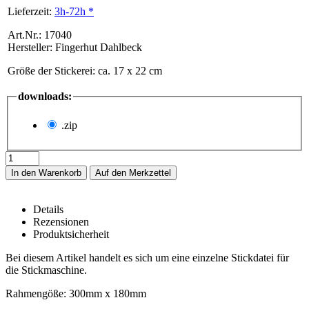
Lieferzeit:
3h-72h *
Art.Nr.: 17040
Hersteller: Fingerhut Dahlbeck
Größe der Stickerei
:
ca. 17 x 22 cm
downloads:
.zip
In den Warenkorb
Details
Rezensionen
Produktsicherheit
Stickdatei -Hasenkopf, groß- – Details
Bei diesem Artikel handelt es sich um eine einzelne Stickdatei für
die Stickmaschine.
Rahmengöße: 300mm x 180mm