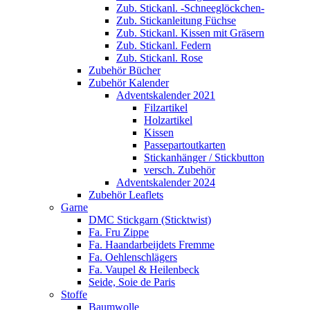
Zub. Stickanl. -Schneeglöckchen-
Zub. Stickanleitung Füchse
Zub. Stickanl. Kissen mit Gräsern
Zub. Stickanl. Federn
Zub. Stickanl. Rose
Zubehör Bücher
Zubehör Kalender
Adventskalender 2021
Filzartikel
Holzartikel
Kissen
Passepartoutkarten
Stickanhänger / Stickbutton
versch. Zubehör
Adventskalender 2024
Zubehör Leaflets
Garne
DMC Stickgarn (Sticktwist)
Fa. Fru Zippe
Fa. Haandarbeijdets Fremme
Fa. Oehlenschlägers
Fa. Vaupel & Heilenbeck
Seide, Soie de Paris
Stoffe
Baumwolle