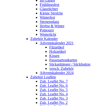
Im Garten
Frühlingsfest
Glanzlichter
Kleine Strolche
Winterfest
Sternenglanz
Herbst & Winter
Potpourri
Winterlicht
Zubehör Kalender
Adventskalender 2021
Filzartikel
Holzartikel
Kissen
Passepartoutkarten
Stickanhänger / Stickbutton
versch. Zubehör
Adventskalender 2024
Zubehör Leaflets
Zub. Leaflet No. 7
Zub. Leaflet No. 6
Zub. Leaflet No. 5
Zub. Leaflet No. 4
Zub. Leaflet No. 3
Zub. Leaflet No. 2