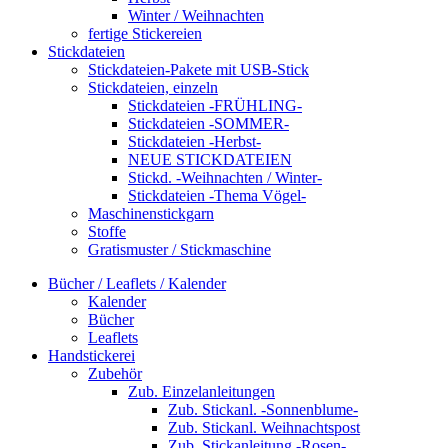
Winter / Weihnachten
fertige Stickereien
Stickdateien
Stickdateien-Pakete mit USB-Stick
Stickdateien, einzeln
Stickdateien -FRÜHLING-
Stickdateien -SOMMER-
Stickdateien -Herbst-
NEUE STICKDATEIEN
Stickd. -Weihnachten / Winter-
Stickdateien -Thema Vögel-
Maschinenstickgarn
Stoffe
Gratismuster / Stickmaschine
Bücher / Leaflets / Kalender
Kalender
Bücher
Leaflets
Handstickerei
Zubehör
Zub. Einzelanleitungen
Zub. Stickanl. -Sonnenblume-
Zub. Stickanl. Weihnachtspost
Zub. Stickanleitung -Rosen-