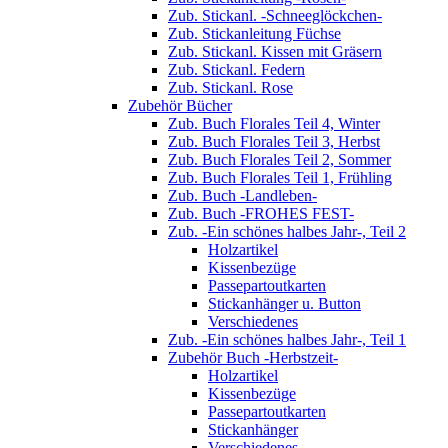
Zub. Stickanl. -Schneeglöckchen-
Zub. Stickanleitung Füchse
Zub. Stickanl. Kissen mit Gräsern
Zub. Stickanl. Federn
Zub. Stickanl. Rose
Zubehör Bücher
Zub. Buch Florales Teil 4, Winter
Zub. Buch Florales Teil 3, Herbst
Zub. Buch Florales Teil 2, Sommer
Zub. Buch Florales Teil 1, Frühling
Zub. Buch -Landleben-
Zub. Buch -FROHES FEST-
Zub. -Ein schönes halbes Jahr-, Teil 2
Holzartikel
Kissenbezüge
Passepartoutkarten
Stickanhänger u. Button
Verschiedenes
Zub. -Ein schönes halbes Jahr-, Teil 1
Zubehör Buch -Herbstzeit-
Holzartikel
Kissenbezüge
Passepartoutkarten
Stickanhänger
Verschiedenes