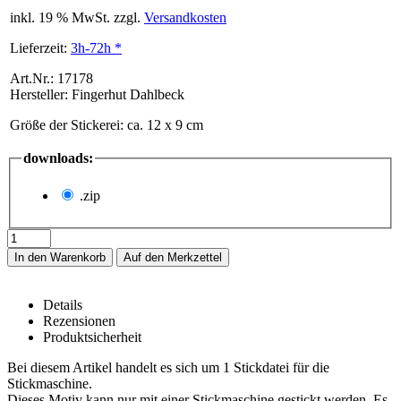
inkl. 19 % MwSt. zzgl.
Versandkosten
Lieferzeit:
3h-72h *
Art.Nr.: 17178
Hersteller: Fingerhut Dahlbeck
Größe der Stickerei
:
ca. 12 x 9 cm
downloads:
.zip
In den Warenkorb
Details
Rezensionen
Produktsicherheit
Stickdatei -Vogel mit Dillblüte- für die Ma
Bei diesem Artikel handelt es sich um 1 Stickdatei für die
Stickmaschine.
Dieses Motiv kann nur mit einer Stickmaschine gestickt werden. Es