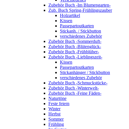
Zubehör Buch -Im Blumengarten-
Zub. Buch Spring-Frühlingszauber
Holzartikel
Kissen
Passepartoutkarten
Stickanh. / Stickbutton
verschiedenes Zubehör
Zubehör Buch -Sommerduft-
Zubehör Buch -Blütenglück-
Zubehör Buch -Frühblüher-
Zubehör Buch -Lieblingszeit-
Kissen
Passepartoutkarten
Stickanhänger / Stickbutton
verschiedenes Zubehör
Zubehör Buch -Schmuckstücke-
Zubehör Buch -Winterwelt-
Zubehör Buch -Feine Fäden-
Naturtöne
Feste feiern
Winter
Herbst
Sommer
Frühling