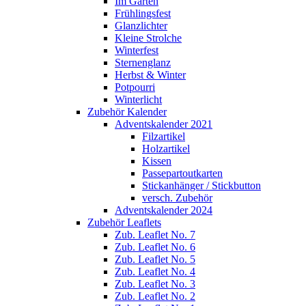
Im Garten
Frühlingsfest
Glanzlichter
Kleine Strolche
Winterfest
Sternenglanz
Herbst & Winter
Potpourri
Winterlicht
Zubehör Kalender
Adventskalender 2021
Filzartikel
Holzartikel
Kissen
Passepartoutkarten
Stickanhänger / Stickbutton
versch. Zubehör
Adventskalender 2024
Zubehör Leaflets
Zub. Leaflet No. 7
Zub. Leaflet No. 6
Zub. Leaflet No. 5
Zub. Leaflet No. 4
Zub. Leaflet No. 3
Zub. Leaflet No. 2