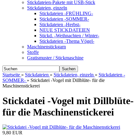
Stickdateien-Pakete mit USB-Stick
Stickdateien, einzeln
Stickdateien -FRÜHLING-
Stickdateien -SOMMER-
Stickdateien -Herbst-
NEUE STICKDATEIEN
Stickd. -Weihnachten / Winter-
Stickdateien -Thema Vögel-
Maschinenstickgarn
Stoffe
Gratismuster / Stickmaschine
Suchen
Startseite
»
Stickdateien
»
Stickdateien, einzeln
»
Stickdateien -
SOMMER-
»
Stickdatei -Vogel mit Dillblüte- für die
Maschinenstickerei
Stickdatei -Vogel mit Dillblüte-
für die Maschinenstickerei
9,80 EUR