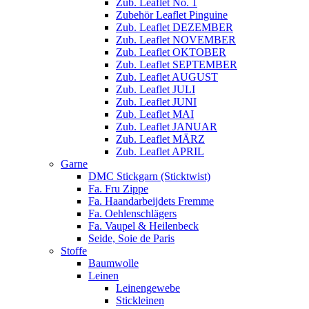
Zub. Leaflet No. 1
Zubehör Leaflet Pinguine
Zub. Leaflet DEZEMBER
Zub. Leaflet NOVEMBER
Zub. Leaflet OKTOBER
Zub. Leaflet SEPTEMBER
Zub. Leaflet AUGUST
Zub. Leaflet JULI
Zub. Leaflet JUNI
Zub. Leaflet MAI
Zub. Leaflet JANUAR
Zub. Leaflet MÄRZ
Zub. Leaflet APRIL
Garne
DMC Stickgarn (Sticktwist)
Fa. Fru Zippe
Fa. Haandarbeijdets Fremme
Fa. Oehlenschlägers
Fa. Vaupel & Heilenbeck
Seide, Soie de Paris
Stoffe
Baumwolle
Leinen
Leinengewebe
Stickleinen