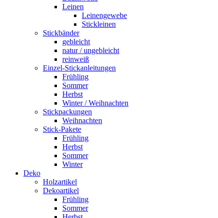
Leinen
Leinengewebe
Stickleinen
Stickbänder
gebleicht
natur / ungebleicht
reinweiß
Einzel-Stickanleitungen
Frühling
Sommer
Herbst
Winter / Weihnachten
Stickpackungen
Weihnachten
Stick-Pakete
Frühling
Herbst
Sommer
Winter
Deko
Holzartikel
Dekoartikel
Frühling
Sommer
Herbst