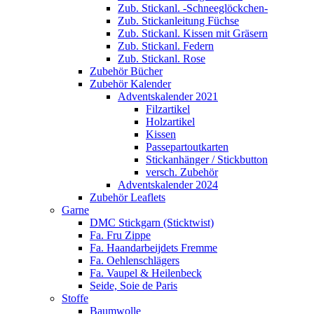
Zub. Stickanl. -Schneeglöckchen-
Zub. Stickanleitung Füchse
Zub. Stickanl. Kissen mit Gräsern
Zub. Stickanl. Federn
Zub. Stickanl. Rose
Zubehör Bücher
Zubehör Kalender
Adventskalender 2021
Filzartikel
Holzartikel
Kissen
Passepartoutkarten
Stickanhänger / Stickbutton
versch. Zubehör
Adventskalender 2024
Zubehör Leaflets
Garne
DMC Stickgarn (Sticktwist)
Fa. Fru Zippe
Fa. Haandarbeijdets Fremme
Fa. Oehlenschlägers
Fa. Vaupel & Heilenbeck
Seide, Soie de Paris
Stoffe
Baumwolle