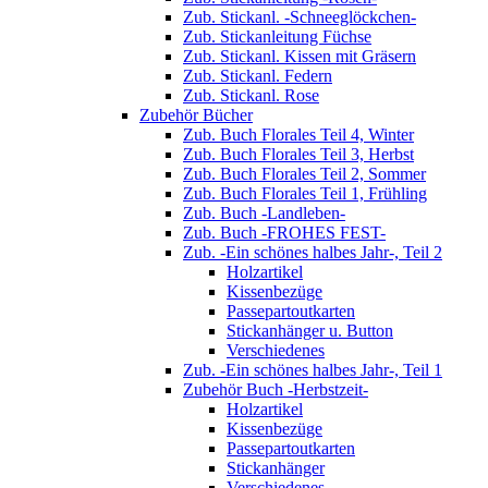
Zub. Stickanl. -Schneeglöckchen-
Zub. Stickanleitung Füchse
Zub. Stickanl. Kissen mit Gräsern
Zub. Stickanl. Federn
Zub. Stickanl. Rose
Zubehör Bücher
Zub. Buch Florales Teil 4, Winter
Zub. Buch Florales Teil 3, Herbst
Zub. Buch Florales Teil 2, Sommer
Zub. Buch Florales Teil 1, Frühling
Zub. Buch -Landleben-
Zub. Buch -FROHES FEST-
Zub. -Ein schönes halbes Jahr-, Teil 2
Holzartikel
Kissenbezüge
Passepartoutkarten
Stickanhänger u. Button
Verschiedenes
Zub. -Ein schönes halbes Jahr-, Teil 1
Zubehör Buch -Herbstzeit-
Holzartikel
Kissenbezüge
Passepartoutkarten
Stickanhänger
Verschiedenes