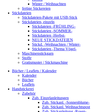
Winter / Weihnachten
fertige Stickereien
Stickdateien
Stickdateien-Pakete mit USB-Stick
Stickdateien, einzeln
Stickdateien -FRÜHLING-
Stickdateien -SOMMER-
Stickdateien -Herbst-
NEUE STICKDATEIEN
Stickd. -Weihnachten / Winter-
Stickdateien -Thema Vögel-
Maschinenstickgarn
Stoffe
Gratismuster / Stickmaschine
Bücher / Leaflets / Kalender
Kalender
Bücher
Leaflets
Handstickerei
Zubehör
Zub. Einzelanleitungen
Zub. Stickanl. -Sonnenblume-
Zub. Stickanl. Weihnachtspost
Zub. Stickanleitung -Rosen-