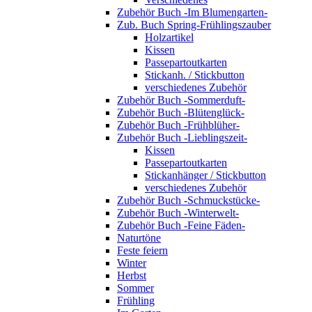
Zubehör Buch -Im Blumengarten-
Zub. Buch Spring-Frühlingszauber
Holzartikel
Kissen
Passepartoutkarten
Stickanh. / Stickbutton
verschiedenes Zubehör
Zubehör Buch -Sommerduft-
Zubehör Buch -Blütenglück-
Zubehör Buch -Frühblüher-
Zubehör Buch -Lieblingszeit-
Kissen
Passepartoutkarten
Stickanhänger / Stickbutton
verschiedenes Zubehör
Zubehör Buch -Schmuckstücke-
Zubehör Buch -Winterwelt-
Zubehör Buch -Feine Fäden-
Naturtöne
Feste feiern
Winter
Herbst
Sommer
Frühling