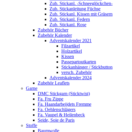
Zub. Stickanl. -Schneeglöckchen-
Zub. Stickanleitung Füchse
Zub. Stickanl. Kissen mit Gräsern
Zub. Stickanl. Federn
Zub. Stickanl. Rose
Zubehör Bücher
Zubehör Kalender
Adventskalender 2021
Filzartikel
Holzartikel
Kissen
Passepartoutkarten
Stickanhänger / Stickbutton
versch. Zubehör
Adventskalender 2024
Zubehör Leaflets
Garne
DMC Stickgarn (Sticktwist)
Fa. Fru Zippe
Fa. Haandarbeijdets Fremme
Fa. Oehlenschlägers
Fa. Vaupel & Heilenbeck
Seide, Soie de Paris
Stoffe
Baumwolle