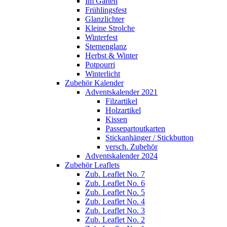
Im Garten
Frühlingsfest
Glanzlichter
Kleine Strolche
Winterfest
Sternenglanz
Herbst & Winter
Potpourri
Winterlicht
Zubehör Kalender
Adventskalender 2021
Filzartikel
Holzartikel
Kissen
Passepartoutkarten
Stickanhänger / Stickbutton
versch. Zubehör
Adventskalender 2024
Zubehör Leaflets
Zub. Leaflet No. 7
Zub. Leaflet No. 6
Zub. Leaflet No. 5
Zub. Leaflet No. 4
Zub. Leaflet No. 3
Zub. Leaflet No. 2