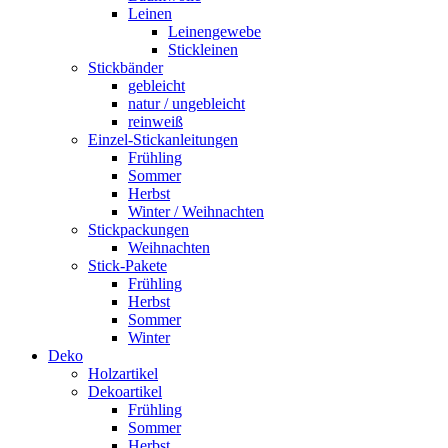
Leinen
Leinengewebe
Stickleinen
Stickbänder
gebleicht
natur / ungebleicht
reinweiß
Einzel-Stickanleitungen
Frühling
Sommer
Herbst
Winter / Weihnachten
Stickpackungen
Weihnachten
Stick-Pakete
Frühling
Herbst
Sommer
Winter
Deko
Holzartikel
Dekoartikel
Frühling
Sommer
Herbst