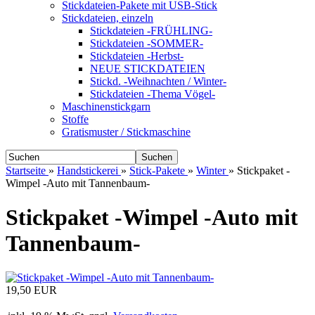
Stickdateien-Pakete mit USB-Stick
Stickdateien, einzeln
Stickdateien -FRÜHLING-
Stickdateien -SOMMER-
Stickdateien -Herbst-
NEUE STICKDATEIEN
Stickd. -Weihnachten / Winter-
Stickdateien -Thema Vögel-
Maschinenstickgarn
Stoffe
Gratismuster / Stickmaschine
Suchen
Startseite
»
Handstickerei
»
Stick-Pakete
»
Winter
»
Stickpaket -
Wimpel -Auto mit Tannenbaum-
Stickpaket -Wimpel -Auto mit
Tannenbaum-
19,50 EUR