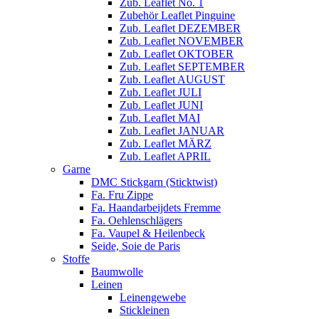
Zub. Leaflet No. 1
Zubehör Leaflet Pinguine
Zub. Leaflet DEZEMBER
Zub. Leaflet NOVEMBER
Zub. Leaflet OKTOBER
Zub. Leaflet SEPTEMBER
Zub. Leaflet AUGUST
Zub. Leaflet JULI
Zub. Leaflet JUNI
Zub. Leaflet MAI
Zub. Leaflet JANUAR
Zub. Leaflet MÄRZ
Zub. Leaflet APRIL
Garne
DMC Stickgarn (Sticktwist)
Fa. Fru Zippe
Fa. Haandarbeijdets Fremme
Fa. Oehlenschlägers
Fa. Vaupel & Heilenbeck
Seide, Soie de Paris
Stoffe
Baumwolle
Leinen
Leinengewebe
Stickleinen