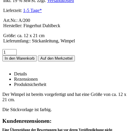
inkl. 19 % MwSt. zzgl.
Versandkosten
Lieferzeit:
1-5 Tage*
Art.Nr.: A/200
Hersteller: Fingerhut Dahlbeck
Größe
:
ca. 12 x 21 cm
Lieferumfang:
:
Stickanleitung, Wimpel
In den Warenkorb
Details
Rezensionen
Produktsicherheit
Stickpaket -Wimpel -Auto mit Tannenbaum
Der Wimpel ist bereits vorgefertigt und hat eine Größe von ca. 12 x
21 cm.
Die Stickvorlage ist farbig.
Rezensionen
Kundenrezensionen:
Eine Überprüfung der Bewertungen hat vor deren Veröffentlichung nicht