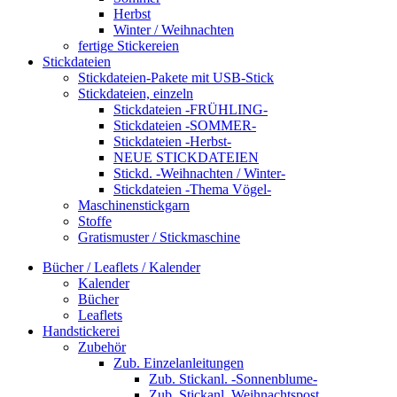
Herbst
Winter / Weihnachten
fertige Stickereien
Stickdateien
Stickdateien-Pakete mit USB-Stick
Stickdateien, einzeln
Stickdateien -FRÜHLING-
Stickdateien -SOMMER-
Stickdateien -Herbst-
NEUE STICKDATEIEN
Stickd. -Weihnachten / Winter-
Stickdateien -Thema Vögel-
Maschinenstickgarn
Stoffe
Gratismuster / Stickmaschine
Bücher / Leaflets / Kalender
Kalender
Bücher
Leaflets
Handstickerei
Zubehör
Zub. Einzelanleitungen
Zub. Stickanl. -Sonnenblume-
Zub. Stickanl. Weihnachtspost