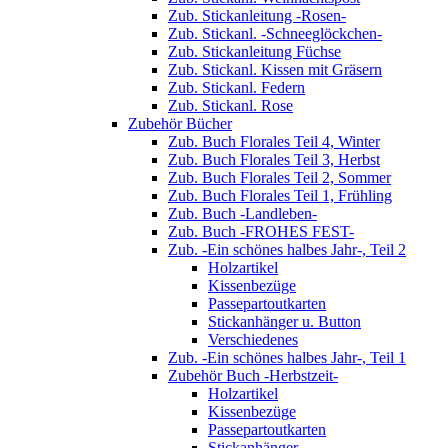
Zub. Stickanleitung -Rosen-
Zub. Stickanl. -Schneeglöckchen-
Zub. Stickanleitung Füchse
Zub. Stickanl. Kissen mit Gräsern
Zub. Stickanl. Federn
Zub. Stickanl. Rose
Zubehör Bücher
Zub. Buch Florales Teil 4, Winter
Zub. Buch Florales Teil 3, Herbst
Zub. Buch Florales Teil 2, Sommer
Zub. Buch Florales Teil 1, Frühling
Zub. Buch -Landleben-
Zub. Buch -FROHES FEST-
Zub. -Ein schönes halbes Jahr-, Teil 2
Holzartikel
Kissenbezüge
Passepartoutkarten
Stickanhänger u. Button
Verschiedenes
Zub. -Ein schönes halbes Jahr-, Teil 1
Zubehör Buch -Herbstzeit-
Holzartikel
Kissenbezüge
Passepartoutkarten
Stickanhänger