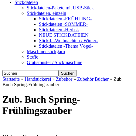
Stickdateien
Stickdateien-Pakete mit USB-Stick
Stickdateien, einzeln
Stickdateien -FRÜHLING-
Stickdateien -SOMMER-
Stickdateien -Herbst-
NEUE STICKDATEIEN
Stickd. -Weihnachten / Winter-
Stickdateien -Thema Vögel-
Maschinenstickgarn
Stoffe
Gratismuster / Stickmaschine
Suchen
Startseite
»
Handstickerei
»
Zubehör
»
Zubehör Bücher
»
Zub.
Buch Spring-Frühlingszauber
Zub. Buch Spring-
Frühlingszauber