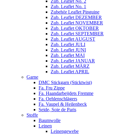
Zub. Leaflet No. 2
Zub. Leaflet No. 1
Zubehör Leaflet Pinguine
Zub. Leaflet DEZEMBER
Zub. Leaflet NOVEMBER
Zub. Leaflet OKTOBER
Zub. Leaflet SEPTEMBER
Zub. Leaflet AUGUST
Zub. Leaflet JULI
Zub. Leaflet JUNI
Zub. Leaflet MAI
Zub. Leaflet JANUAR
Zub. Leaflet MÄRZ
Zub. Leaflet APRIL
Garne
DMC Stickgarn (Sticktwist)
Fa. Fru Zippe
Fa. Haandarbeijdets Fremme
Fa. Oehlenschlägers
Fa. Vaupel & Heilenbeck
Seide, Soie de Paris
Stoffe
Baumwolle
Leinen
Leinengewebe