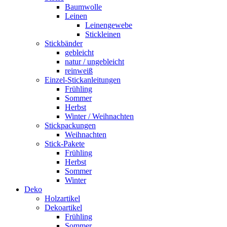
Baumwolle
Leinen
Leinengewebe
Stickleinen
Stickbänder
gebleicht
natur / ungebleicht
reinweiß
Einzel-Stickanleitungen
Frühling
Sommer
Herbst
Winter / Weihnachten
Stickpackungen
Weihnachten
Stick-Pakete
Frühling
Herbst
Sommer
Winter
Deko
Holzartikel
Dekoartikel
Frühling
Sommer