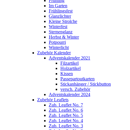
Frühling
Im Garten
Frühlingsfest
Glanzlichter
Kleine Strolche
Winterfest
Sternenglanz
Herbst & Winter
Potpourri
Winterlicht
Zubehör Kalender
Adventskalender 2021
Filzartikel
Holzartikel
Kissen
Passepartoutkarten
Stickanhänger / Stickbutton
versch. Zubehör
Adventskalender 2024
Zubehör Leaflets
Zub. Leaflet No. 7
Zub. Leaflet No. 6
Zub. Leaflet No. 5
Zub. Leaflet No. 4
Zub. Leaflet No. 3