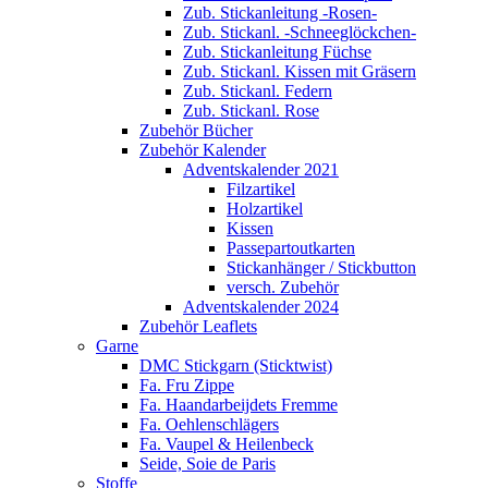
Zub. Stickanleitung -Rosen-
Zub. Stickanl. -Schneeglöckchen-
Zub. Stickanleitung Füchse
Zub. Stickanl. Kissen mit Gräsern
Zub. Stickanl. Federn
Zub. Stickanl. Rose
Zubehör Bücher
Zubehör Kalender
Adventskalender 2021
Filzartikel
Holzartikel
Kissen
Passepartoutkarten
Stickanhänger / Stickbutton
versch. Zubehör
Adventskalender 2024
Zubehör Leaflets
Garne
DMC Stickgarn (Sticktwist)
Fa. Fru Zippe
Fa. Haandarbeijdets Fremme
Fa. Oehlenschlägers
Fa. Vaupel & Heilenbeck
Seide, Soie de Paris
Stoffe