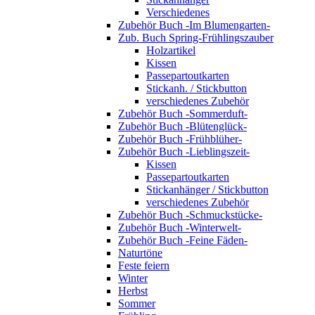
Verschiedenes
Zubehör Buch -Im Blumengarten-
Zub. Buch Spring-Frühlingszauber
Holzartikel
Kissen
Passepartoutkarten
Stickanh. / Stickbutton
verschiedenes Zubehör
Zubehör Buch -Sommerduft-
Zubehör Buch -Blütenglück-
Zubehör Buch -Frühblüher-
Zubehör Buch -Lieblingszeit-
Kissen
Passepartoutkarten
Stickanhänger / Stickbutton
verschiedenes Zubehör
Zubehör Buch -Schmuckstücke-
Zubehör Buch -Winterwelt-
Zubehör Buch -Feine Fäden-
Naturtöne
Feste feiern
Winter
Herbst
Sommer